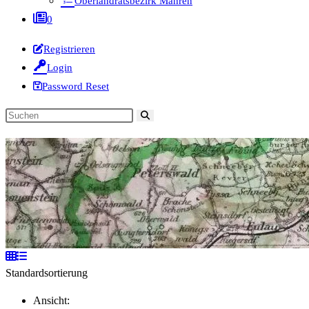
Oberlandratsbezirk Mähren
0
Registrieren
Login
Password Reset
Diese
Website
durchsuchen
Standardsortierung
Ansicht: