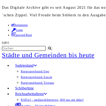
Das Digitale Archive gibt es seit August 2021 für das 
`schen Zippel. Viel Freude beim Stöbern in den Ausgab
Zum
Registrieren
Login
Inhalt
Password Reset
springen
0,00
€
Diese
Suche
Städte und Gemeinden bis heute
Website
starten
durchsuchen
Sudetenland
Regierungsbezirk Eger
Regierungsbezirk Aussig
Regierungsbezirk Troppau
Schöberlinie
Reichsarbeitsdienst
RADwJ – mediawiki
Interesse, Hilf uns mit dabei!