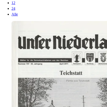
12
24
Alle