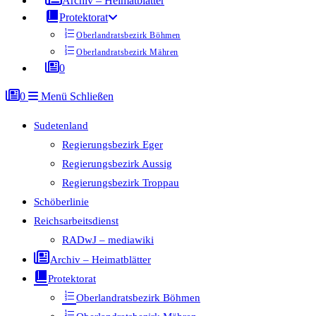
Archiv – Heimatblätter
Protektorat
Oberlandratsbezirk Böhmen
Oberlandratsbezirk Mähren
0
0
Menü
Schließen
Sudetenland
Regierungsbezirk Eger
Regierungsbezirk Aussig
Regierungsbezirk Troppau
Schöberlinie
Reichsarbeitsdienst
RADwJ – mediawiki
Archiv – Heimatblätter
Protektorat
Oberlandratsbezirk Böhmen