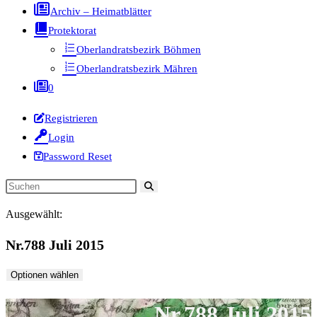
Archiv – Heimatblätter
Protektorat
Oberlandratsbezirk Böhmen
Oberlandratsbezirk Mähren
0
Registrieren
Login
Password Reset
Diese
Website
Ausgewählt:
durchsuchen
Nr.788 Juli 2015
Optionen wählen
Nr.788 Juli 2015