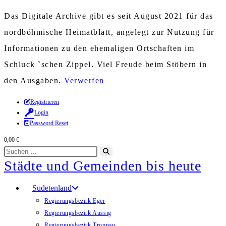
Das Digitale Archive gibt es seit August 2021 für das
nordböhmische Heimatblatt, angelegt zur Nutzung für
Informationen zu den ehemaligen Ortschaften im
Schluck `schen Zippel. Viel Freude beim Stöbern in
den Ausgaben.
Verwerfen
Zum
Registrieren
Login
Inhalt
Password Reset
springen
0,00
€
Diese
Suche
Städte und Gemeinden bis heute
Website
starten
durchsuchen
Sudetenland
Regierungsbezirk Eger
Regierungsbezirk Aussig
Regierungsbezirk Troppau