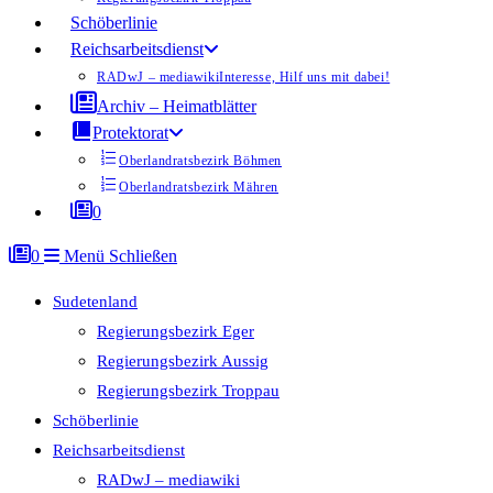
Schöberlinie
Reichsarbeitsdienst
RADwJ – mediawiki
Interesse, Hilf uns mit dabei!
Archiv – Heimatblätter
Protektorat
Oberlandratsbezirk Böhmen
Oberlandratsbezirk Mähren
0
0
Menü
Schließen
Sudetenland
Regierungsbezirk Eger
Regierungsbezirk Aussig
Regierungsbezirk Troppau
Schöberlinie
Reichsarbeitsdienst
RADwJ – mediawiki