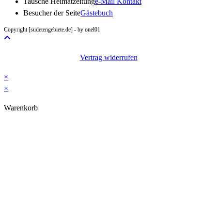
Opens
Tausche Heimatzeitung
e-Mail Kontakt
in
Besucher der Seite
Gästebuch
your
Copyright [sudetengebiete.de] - by onel01
application
Vertrag widerrufen
×
×
Warenkorb