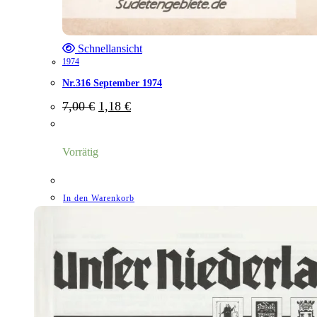
Schnellansicht
1974
Nr.316 September 1974
Ursprünglicher
Aktueller
7,00
€
1,18
€
Preis
Preis
war:
ist:
7,00 €
1,18 €.
Vorrätig
In den Warenkorb