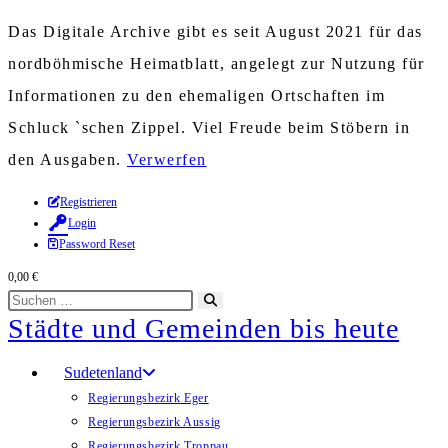
Das Digitale Archive gibt es seit August 2021 für das
nordböhmische Heimatblatt, angelegt zur Nutzung für
Informationen zu den ehemaligen Ortschaften im
Schluck `schen Zippel. Viel Freude beim Stöbern in
den Ausgaben.
Verwerfen
Zum
Registrieren
Login
Inhalt
Password Reset
springen
0,00
€
Diese
Suche
Städte und Gemeinden bis heute
Website
starten
durchsuchen
Sudetenland
Regierungsbezirk Eger
Regierungsbezirk Aussig
Regierungsbezirk Troppau