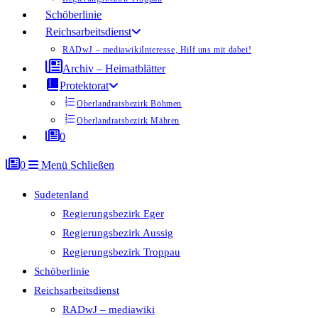
Schöberlinie
Reichsarbeitsdienst
RADwJ – mediawiki
Interesse, Hilf uns mit dabei!
Archiv – Heimatblätter
Protektorat
Oberlandratsbezirk Böhmen
Oberlandratsbezirk Mähren
0
0
Menü
Schließen
Sudetenland
Regierungsbezirk Eger
Regierungsbezirk Aussig
Regierungsbezirk Troppau
Schöberlinie
Reichsarbeitsdienst
RADwJ – mediawiki