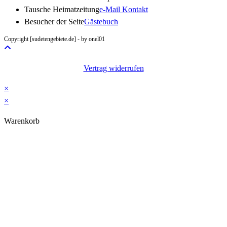
Opens
Tausche Heimatzeitung
e-Mail Kontakt
in
Besucher der Seite
Gästebuch
your
Copyright [sudetengebiete.de] - by onel01
application
Vertrag widerrufen
×
×
Warenkorb