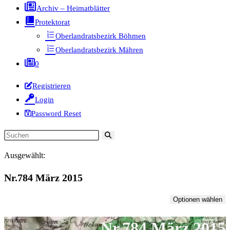
Archiv – Heimatblätter
Protektorat
Oberlandratsbezirk Böhmen
Oberlandratsbezirk Mähren
0
Registrieren
Login
Password Reset
Diese
Website
Ausgewählt:
durchsuchen
Nr.784 März 2015
Optionen wählen
Nr.784 März 2015