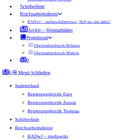
Schöberlinie
Reichsarbeitsdienst
RADwJ – mediawiki
Interesse, Hilf uns mit dabei!
Archiv – Heimatblätter
Protektorat
Oberlandratsbezirk Böhmen
Oberlandratsbezirk Mähren
0
0
Menü
Schließen
Sudetenland
Regierungsbezirk Eger
Regierungsbezirk Aussig
Regierungsbezirk Troppau
Schöberlinie
Reichsarbeitsdienst
RADwJ – mediawiki