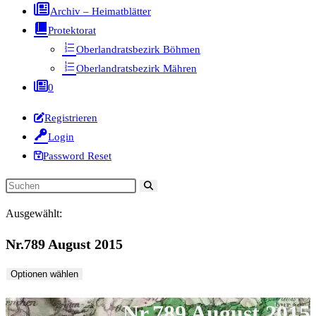
Archiv – Heimatblätter
Protektorat
Oberlandratsbezirk Böhmen
Oberlandratsbezirk Mähren
0
Registrieren
Login
Password Reset
Diese
Website
Ausgewählt:
durchsuchen
Nr.789 August 2015
Optionen wählen
Nr.789 August 2015