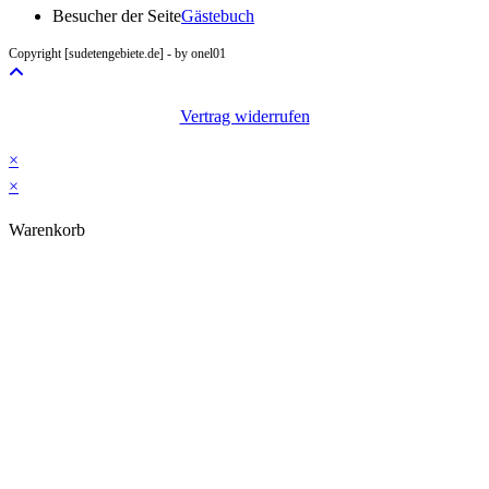
in
Besucher der Seite
Gästebuch
your
Copyright [sudetengebiete.de] - by onel01
application
Vertrag widerrufen
×
×
Warenkorb