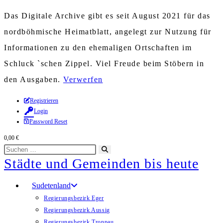
Das Digitale Archive gibt es seit August 2021 für das
nordböhmische Heimatblatt, angelegt zur Nutzung für
Informationen zu den ehemaligen Ortschaften im
Schluck `schen Zippel. Viel Freude beim Stöbern in
den Ausgaben.
Verwerfen
Zum
Registrieren
Login
Inhalt
Password Reset
springen
0,00
€
Diese
Suche
Städte und Gemeinden bis heute
Website
starten
durchsuchen
Sudetenland
Regierungsbezirk Eger
Regierungsbezirk Aussig
Regierungsbezirk Troppau