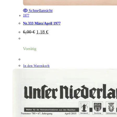
Schnellansicht
1977
Nr.333 März/April 1977
Ursprünglicher
Aktueller
6,00
€
1,18
€
Preis
Preis
war:
ist:
6,00 €
1,18 €.
Vorrätig
In den Warenkorb