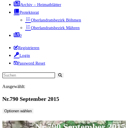
Archiv – Heimatblätter
Protektorat
Oberlandratsbezirk Böhmen
Oberlandratsbezirk Mähren
0
Registrieren
Login
Password Reset
Diese
Website
Ausgewählt:
durchsuchen
Nr.790 September 2015
Optionen wählen
Nr.790 September 2015