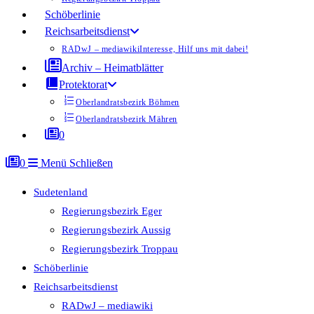
Schöberlinie
Reichsarbeitsdienst
RADwJ – mediawiki
Interesse, Hilf uns mit dabei!
Archiv – Heimatblätter
Protektorat
Oberlandratsbezirk Böhmen
Oberlandratsbezirk Mähren
0
0
Menü
Schließen
Sudetenland
Regierungsbezirk Eger
Regierungsbezirk Aussig
Regierungsbezirk Troppau
Schöberlinie
Reichsarbeitsdienst
RADwJ – mediawiki