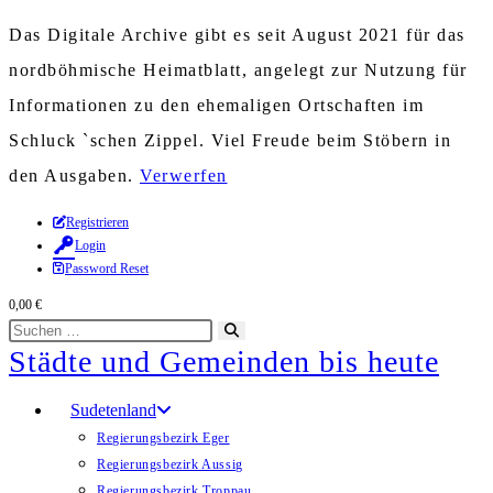
Das Digitale Archive gibt es seit August 2021 für das
nordböhmische Heimatblatt, angelegt zur Nutzung für
Informationen zu den ehemaligen Ortschaften im
Schluck `schen Zippel. Viel Freude beim Stöbern in
den Ausgaben.
Verwerfen
Zum
Registrieren
Login
Inhalt
Password Reset
springen
0,00
€
Diese
Suche
Städte und Gemeinden bis heute
Website
starten
durchsuchen
Sudetenland
Regierungsbezirk Eger
Regierungsbezirk Aussig
Regierungsbezirk Troppau