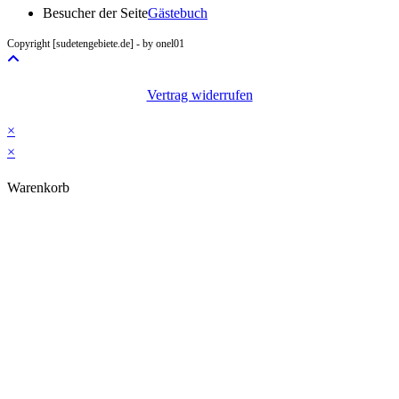
in
Besucher der Seite
Gästebuch
your
Copyright [sudetengebiete.de] - by onel01
application
Vertrag widerrufen
×
×
Warenkorb