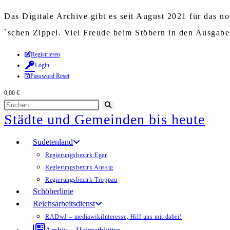
Das Digitale Archive gibt es seit August 2021 für das 
`schen Zippel. Viel Freude beim Stöbern in den Ausgab
Zum
Registrieren
Login
Inhalt
Password Reset
springen
0,00
€
Diese
Suche
Städte und Gemeinden bis heute
Website
starten
durchsuchen
Sudetenland
Regierungsbezirk Eger
Regierungsbezirk Aussig
Regierungsbezirk Troppau
Schöberlinie
Reichsarbeitsdienst
RADwJ – mediawiki
Interesse, Hilf uns mit dabei!