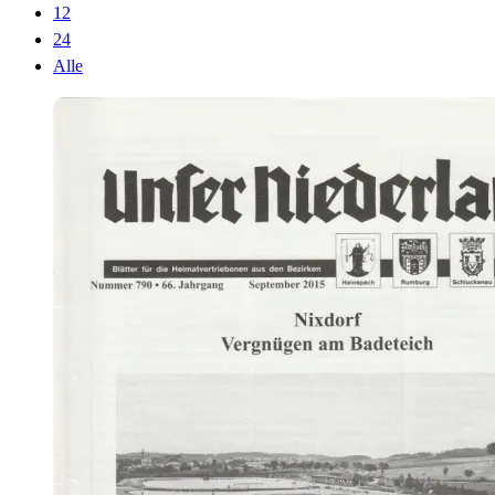
12
24
Alle