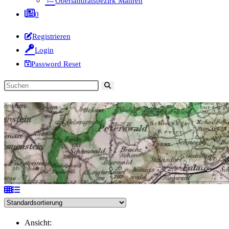
Oberlandratsbezirk Mähren
0
Registrieren
Login
Password Reset
Diese
Website
durchsuchen
Ansicht: