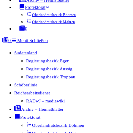
Archiv – Heimatblätter
Protektorat
Oberlandratsbezirk Böhmen
Oberlandratsbezirk Mähren
0
0
Menü
Schließen
Sudetenland
Regierungsbezirk Eger
Regierungsbezirk Aussig
Regierungsbezirk Troppau
Schöberlinie
Reichsarbeitsdienst
RADwJ – mediawiki
Archiv – Heimatblätter
Protektorat
Oberlandratsbezirk Böhmen