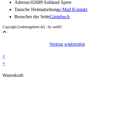
Adresse:
02689 Sohland Spree
Opens
Tausche Heimatzeitung
e-Mail Kontakt
in
Besucher der Seite
Gästebuch
your
Copyright [sudetengebiete.de] - by onel01
application
Vertrag widerrufen
×
×
Warenkorb