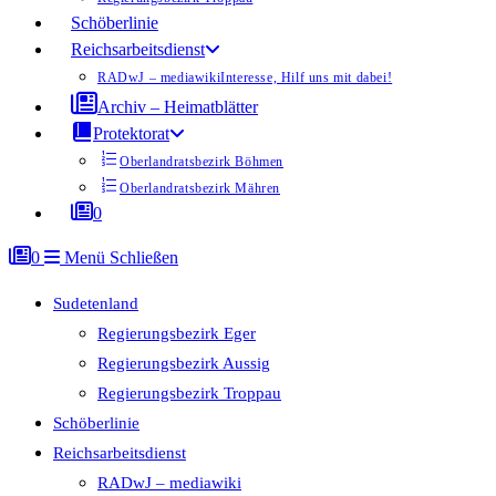
Schöberlinie
Reichsarbeitsdienst
RADwJ – mediawiki
Interesse, Hilf uns mit dabei!
Archiv – Heimatblätter
Protektorat
Oberlandratsbezirk Böhmen
Oberlandratsbezirk Mähren
0
0
Menü
Schließen
Sudetenland
Regierungsbezirk Eger
Regierungsbezirk Aussig
Regierungsbezirk Troppau
Schöberlinie
Reichsarbeitsdienst
RADwJ – mediawiki