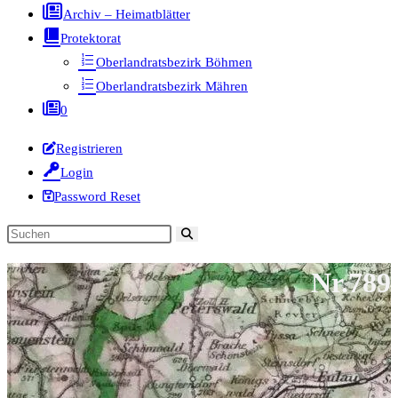
Archiv – Heimatblätter
Protektorat
Oberlandratsbezirk Böhmen
Oberlandratsbezirk Mähren
0
Registrieren
Login
Password Reset
Diese
Website
Nr.789
durchsuchen