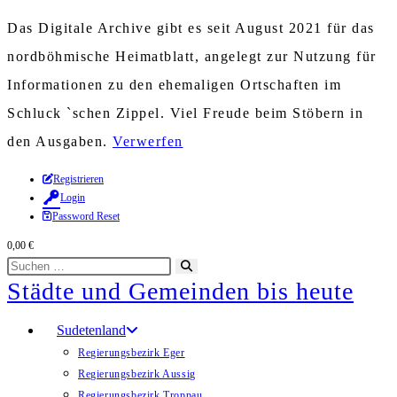
Das Digitale Archive gibt es seit August 2021 für das
nordböhmische Heimatblatt, angelegt zur Nutzung für
Informationen zu den ehemaligen Ortschaften im
Schluck `schen Zippel. Viel Freude beim Stöbern in
den Ausgaben.
Verwerfen
Zum
Registrieren
Login
Inhalt
Password Reset
springen
0,00
€
Diese
Suche
Städte und Gemeinden bis heute
Website
starten
durchsuchen
Sudetenland
Regierungsbezirk Eger
Regierungsbezirk Aussig
Regierungsbezirk Troppau