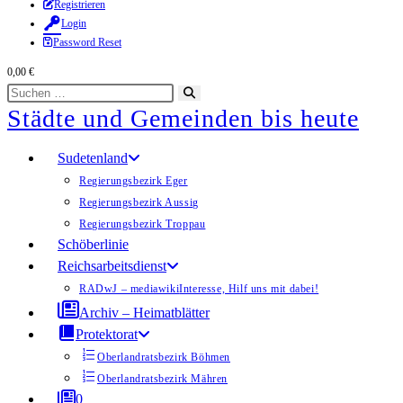
Zum
Registrieren
Login
Inhalt
Password Reset
springen
0,00
€
Diese
Suche
Städte und Gemeinden bis heute
Website
starten
durchsuchen
Sudetenland
Regierungsbezirk Eger
Regierungsbezirk Aussig
Regierungsbezirk Troppau
Schöberlinie
Reichsarbeitsdienst
RADwJ – mediawiki
Interesse, Hilf uns mit dabei!
Archiv – Heimatblätter
Protektorat
Oberlandratsbezirk Böhmen
Oberlandratsbezirk Mähren
0