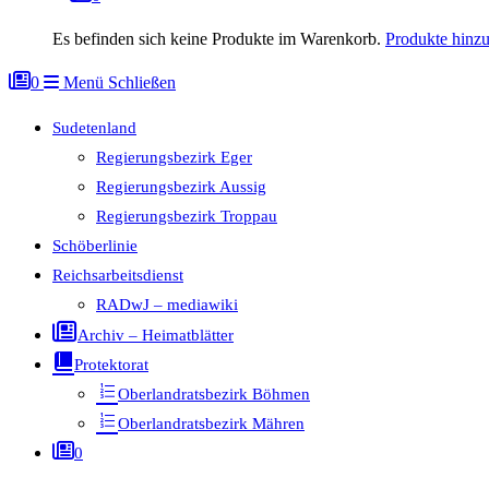
Es befinden sich keine Produkte im Warenkorb.
Produkte hinz
0
Menü
Schließen
Sudetenland
Regierungsbezirk Eger
Regierungsbezirk Aussig
Regierungsbezirk Troppau
Schöberlinie
Reichsarbeitsdienst
RADwJ – mediawiki
Archiv – Heimatblätter
Protektorat
Oberlandratsbezirk Böhmen
Oberlandratsbezirk Mähren
0