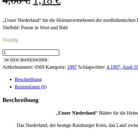
Preis
Preis
war:
ist:
„Unser Niederland“ für die Heimatvertriebenen der nordböhmischen 
Titelbild: Poesie in Wort und Bild
4,00 €
1,18 €.
Vorrätig
Nr.569
April
IN DEN WARENKORB
1997
Artikelnummer:
0569
Kategorie:
1997
Schlagwörter:
4.1997
,
April 1
Menge
Beschreibung
Rezensionen (0)
Beschreibung
„
Unser Niederland
“ Blätter für die He
Das Niederland, der heutige Rumburger Kreis, das Land zwis