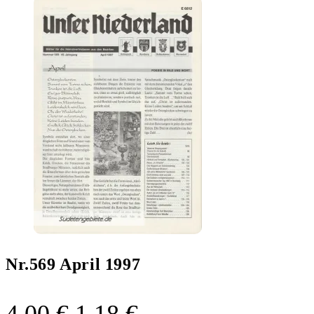
Nr.569 April 1997
Ursprünglicher
Aktueller
4,00
€
1,18
€