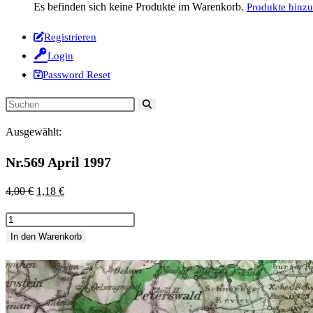
Es befinden sich keine Produkte im Warenkorb.
Produkte hinz
Registrieren
Login
Password Reset
Diese
Website
Ausgewählt:
durchsuchen
Nr.569 April 1997
Ursprünglicher
Aktueller
4,00
€
1,18
€
Preis
Preis
Nr.569
war:
ist:
April
In den Warenkorb
4,00 €
1,18 €.
1997
Menge