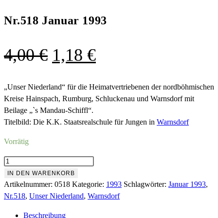
Nr.518 Januar 1993
Ursprünglicher
Aktueller
4,00
€
1,18
€
Preis
Preis
war:
ist:
„Unser Niederland“ für die Heimatvertriebenen der nordböhmischen
Kreise Hainspach, Rumburg, Schluckenau und Warnsdorf mit
4,00 €
1,18 €.
Beilage „`s Mandau-Schiffl“.
Titelbild: Die K.K. Staatsrealschule für Jungen in
Warnsdorf
Vorrätig
Nr.518
Januar
IN DEN WARENKORB
1993
Artikelnummer:
0518
Kategorie:
1993
Schlagwörter:
Januar 1993
,
Menge
Nr.518
,
Unser Niederland
,
Warnsdorf
Beschreibung