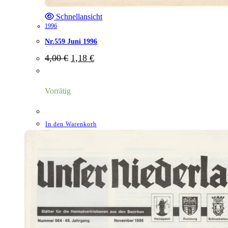
Schnellansicht
1996
Nr.559 Juni 1996
Ursprünglicher
Aktueller
4,00
€
1,18
€
Preis
Preis
war:
ist:
4,00 €
1,18 €.
Vorrätig
In den Warenkorb