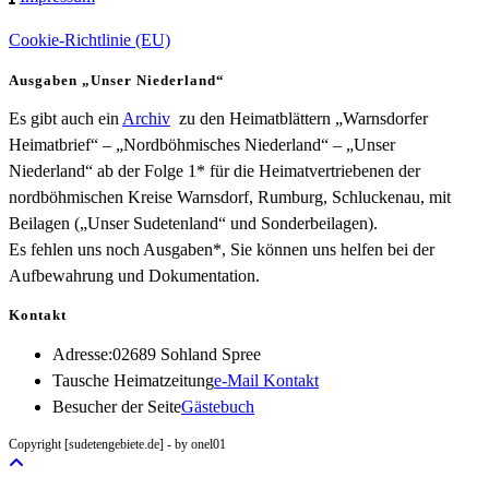
Cookie-Richtlinie (EU)
Ausgaben „Unser Niederland“
Es gibt auch ein
Archiv
zu den Heimatblättern „Warnsdorfer
Heimatbrief“ – „Nordböhmisches Niederland“ – „Unser
Niederland“ ab der Folge 1* für die Heimatvertriebenen der
nordböhmischen Kreise Warnsdorf, Rumburg, Schluckenau, mit
Beilagen („Unser Sudetenland“ und Sonderbeilagen).
Es fehlen uns noch Ausgaben*, Sie können uns helfen bei der
Aufbewahrung und Dokumentation.
Kontakt
Adresse:
02689 Sohland Spree
Opens
Tausche Heimatzeitung
e-Mail Kontakt
in
Besucher der Seite
Gästebuch
your
Copyright [sudetengebiete.de] - by onel01
application