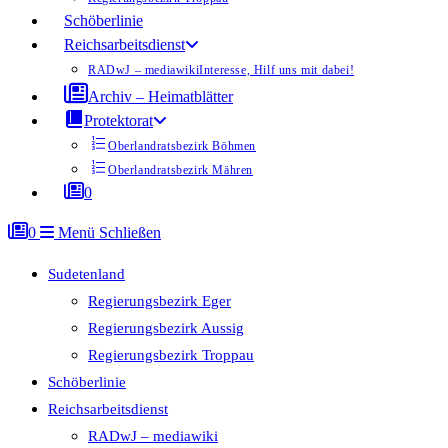
Schöberlinie
Reichsarbeitsdienst
RADwJ – mediawiki
Interesse, Hilf uns mit dabei!
Archiv – Heimatblätter
Protektorat
Oberlandratsbezirk Böhmen
Oberlandratsbezirk Mähren
0
0
Menü
Schließen
Sudetenland
Regierungsbezirk Eger
Regierungsbezirk Aussig
Regierungsbezirk Troppau
Schöberlinie
Reichsarbeitsdienst
RADwJ – mediawiki