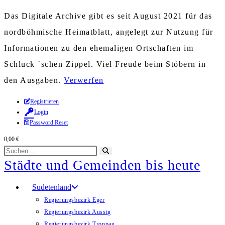
Das Digitale Archive gibt es seit August 2021 für das
nordböhmische Heimatblatt, angelegt zur Nutzung für
Informationen zu den ehemaligen Ortschaften im
Schluck `schen Zippel. Viel Freude beim Stöbern in
den Ausgaben.
Verwerfen
Zum
Registrieren
Login
Inhalt
Password Reset
springen
0,00
€
Diese
Suche
Städte und Gemeinden bis heute
Website
starten
durchsuchen
Sudetenland
Regierungsbezirk Eger
Regierungsbezirk Aussig
Regierungsbezirk Troppau