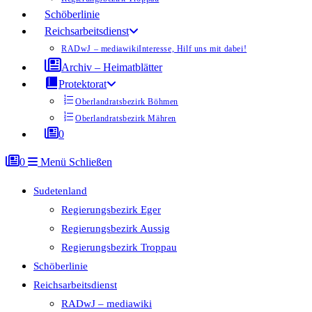
Schöberlinie
Reichsarbeitsdienst
RADwJ – mediawiki
Interesse, Hilf uns mit dabei!
Archiv – Heimatblätter
Protektorat
Oberlandratsbezirk Böhmen
Oberlandratsbezirk Mähren
0
0
Menü
Schließen
Sudetenland
Regierungsbezirk Eger
Regierungsbezirk Aussig
Regierungsbezirk Troppau
Schöberlinie
Reichsarbeitsdienst
RADwJ – mediawiki