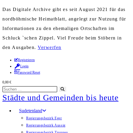
Das Digitale Archive gibt es seit August 2021 für das
nordböhmische Heimatblatt, angelegt zur Nutzung für
Informationen zu den ehemaligen Ortschaften im
Schluck `schen Zippel. Viel Freude beim Stöbern in
den Ausgaben.
Verwerfen
Zum
Registrieren
Login
Inhalt
Password Reset
springen
0,00
€
Diese
Suche
Städte und Gemeinden bis heute
Website
starten
durchsuchen
Sudetenland
Regierungsbezirk Eger
Regierungsbezirk Aussig
Regierungsbezirk Troppau