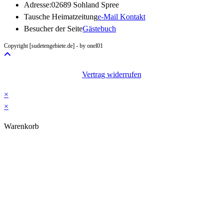
Adresse:
02689 Sohland Spree
Opens
Tausche Heimatzeitung
e-Mail Kontakt
in
Besucher der Seite
Gästebuch
your
Copyright [sudetengebiete.de] - by onel01
application
Vertrag widerrufen
×
×
Warenkorb