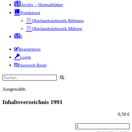
Archiv – Heimatblätter
Protektorat
Oberlandratsbezirk Böhmen
Oberlandratsbezirk Mähren
0
Registrieren
Login
Password Reset
Diese
Website
Ausgewählt:
durchsuchen
Inhaltsverzeichnis 1993
0,50
€
Inhaltsverzeichnis