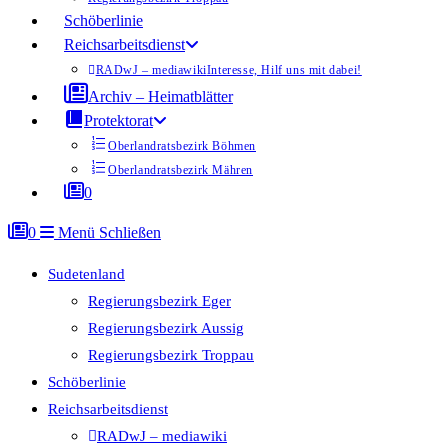
Schöberlinie
Reichsarbeitsdienst
RADwJ – mediawiki
Interesse, Hilf uns mit dabei!
Archiv – Heimatblätter
Protektorat
Oberlandratsbezirk Böhmen
Oberlandratsbezirk Mähren
0
0
Menü
Schließen
Sudetenland
Regierungsbezirk Eger
Regierungsbezirk Aussig
Regierungsbezirk Troppau
Schöberlinie
Reichsarbeitsdienst
RADwJ – mediawiki