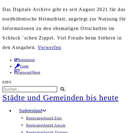
Das Digitale Archive gibt es seit August 2021 für das
nordböhmische Heimatblatt, angelegt zur Nutzung für
Informationen zu den ehemaligen Ortschaften im
Schluck `schen Zippel. Viel Freude beim Stöbern in
den Ausgaben.
Verwerfen
Zum
Registrieren
Login
Inhalt
Password Reset
springen
0,00
€
Diese
Suche
Städte und Gemeinden bis heute
Website
starten
durchsuchen
Sudetenland
Regierungsbezirk Eger
Regierungsbezirk Aussig
Regierungsbezirk Troppau