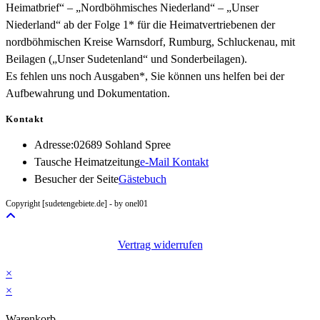
Heimatbrief“ – „Nordböhmisches Niederland“ – „Unser
Niederland“ ab der Folge 1* für die Heimatvertriebenen der
nordböhmischen Kreise Warnsdorf, Rumburg, Schluckenau, mit
Beilagen („Unser Sudetenland“ und Sonderbeilagen).
Es fehlen uns noch Ausgaben*, Sie können uns helfen bei der
Aufbewahrung und Dokumentation.
Kontakt
Adresse:
02689 Sohland Spree
Opens
Tausche Heimatzeitung
e-Mail Kontakt
in
Besucher der Seite
Gästebuch
your
Copyright [sudetengebiete.de] - by onel01
application
Vertrag widerrufen
×
×
Warenkorb