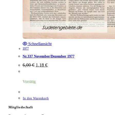
Schnellansicht
1977
Nr.337 November/Dezember 1977
Ursprünglicher
Aktueller
6,00
€
1,18
€
Preis
Preis
war:
ist:
6,00 €
1,18 €.
Vorrätig
In den Warenkorb
Mitgliedschaft