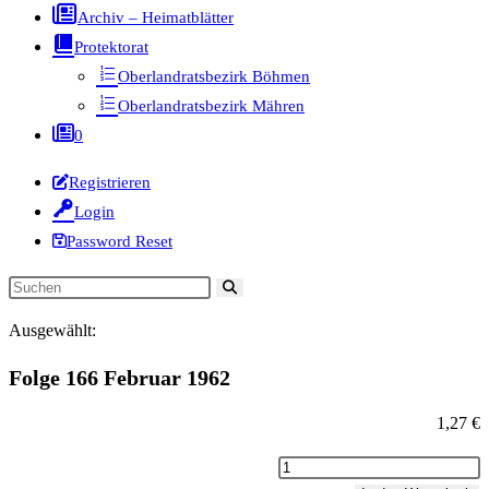
Archiv – Heimatblätter
Protektorat
Oberlandratsbezirk Böhmen
Oberlandratsbezirk Mähren
0
Registrieren
Login
Password Reset
Diese
Website
Ausgewählt:
durchsuchen
Folge 166 Februar 1962
1,27
€
Folge