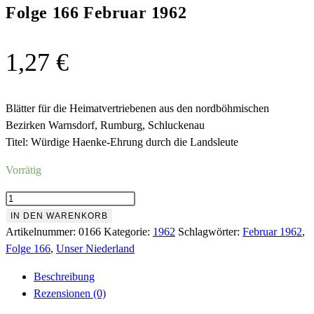
Folge 166 Februar 1962
1,27
€
Blätter für die Heimatvertriebenen aus den nordböhmischen
Bezirken Warnsdorf, Rumburg, Schluckenau
Titel: Würdige Haenke-Ehrung durch die Landsleute
Vorrätig
Folge
166
IN DEN WARENKORB
Februar
Artikelnummer:
0166
Kategorie:
1962
Schlagwörter:
Februar 1962
,
1962
Folge 166
,
Unser Niederland
Menge
Beschreibung
Rezensionen (0)