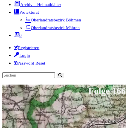
Archiv – Heimatblätter
Protektorat
Oberlandratsbezirk Böhmen
Oberlandratsbezirk Mähren
0
Registrieren
Login
Password Reset
Diese
Website
Folge 166
durchsuchen