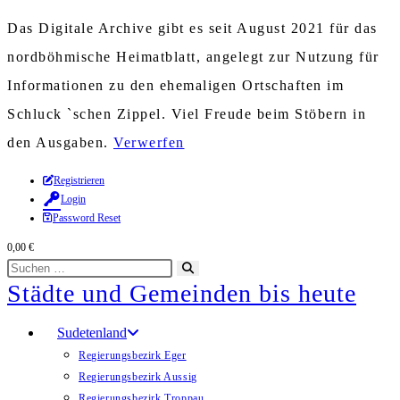
Das Digitale Archive gibt es seit August 2021 für das
nordböhmische Heimatblatt, angelegt zur Nutzung für
Informationen zu den ehemaligen Ortschaften im
Schluck `schen Zippel. Viel Freude beim Stöbern in
den Ausgaben.
Verwerfen
Zum
Registrieren
Login
Inhalt
Password Reset
springen
0,00
€
Diese
Suche
Städte und Gemeinden bis heute
Website
starten
durchsuchen
Sudetenland
Regierungsbezirk Eger
Regierungsbezirk Aussig
Regierungsbezirk Troppau