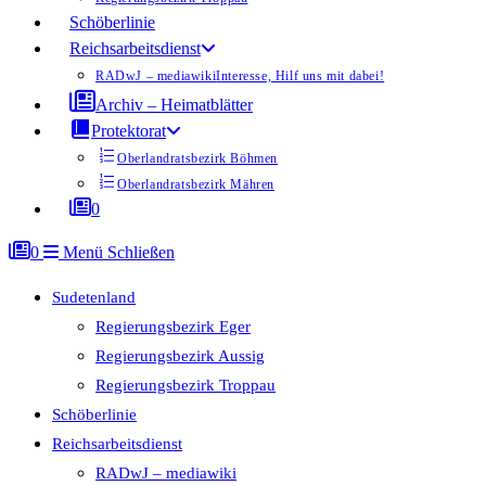
Schöberlinie
Reichsarbeitsdienst
RADwJ – mediawiki
Interesse, Hilf uns mit dabei!
Archiv – Heimatblätter
Protektorat
Oberlandratsbezirk Böhmen
Oberlandratsbezirk Mähren
0
0
Menü
Schließen
Sudetenland
Regierungsbezirk Eger
Regierungsbezirk Aussig
Regierungsbezirk Troppau
Schöberlinie
Reichsarbeitsdienst
RADwJ – mediawiki