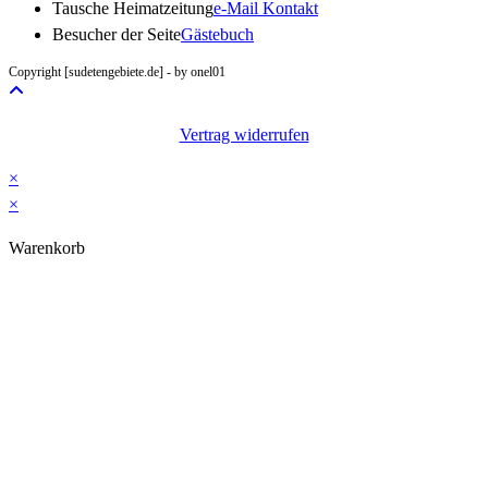
Opens
Tausche Heimatzeitung
e-Mail Kontakt
in
Besucher der Seite
Gästebuch
your
Copyright [sudetengebiete.de] - by onel01
application
Vertrag widerrufen
×
×
Warenkorb