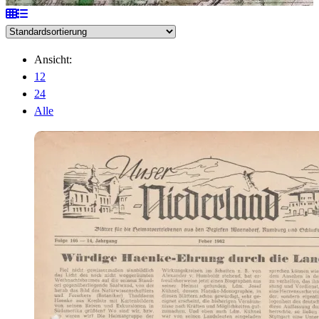
Ansicht:
12
24
Alle