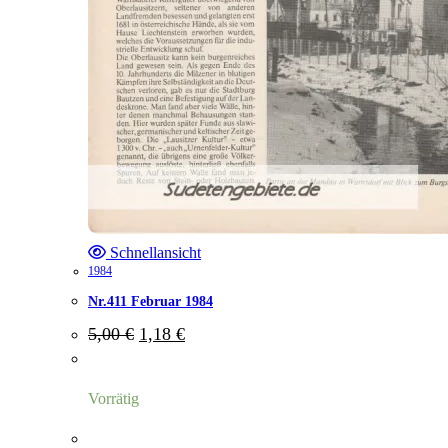
Schnellansicht
1984
Nr.411 Februar 1984
Ursprünglicher
Aktueller
5,00
€
1,18
€
Preis
Preis
war:
ist:
5,00 €
1,18 €.
Vorrätig