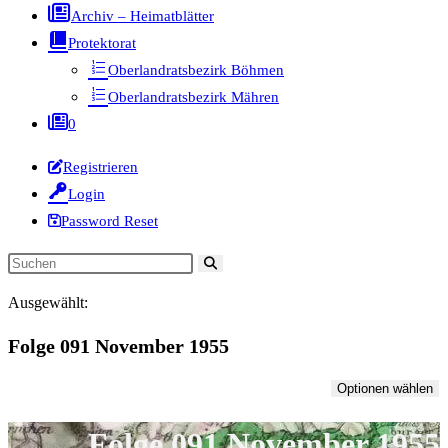
Archiv – Heimatblätter
Protektorat
Oberlandratsbezirk Böhmen
Oberlandratsbezirk Mähren
0
Registrieren
Login
Password Reset
Diese
Website
Ausgewählt:
durchsuchen
Folge 091 November 1955
Optionen wählen
Folge 091 November 1955