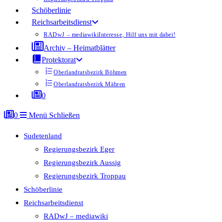
Schöberlinie
Reichsarbeitsdienst
RADwJ – mediawiki
Interesse, Hilf uns mit dabei!
Archiv – Heimatblätter
Protektorat
Oberlandratsbezirk Böhmen
Oberlandratsbezirk Mähren
0
0
Menü
Schließen
Sudetenland
Regierungsbezirk Eger
Regierungsbezirk Aussig
Regierungsbezirk Troppau
Schöberlinie
Reichsarbeitsdienst
RADwJ – mediawiki