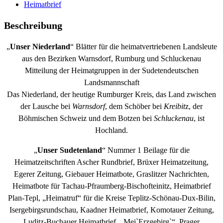
Heimatbrief
Beschreibung
„
Unser Niederland
“ Blätter für die heimatvertriebenen Landsleute
aus den Bezirken Warnsdorf, Rumburg und Schluckenau
Mitteilung der Heimatgruppen in der Sudetendeutschen
Landsmannschaft
Das Niederland, der heutige Rumburger Kreis, das Land zwischen
der Lausche bei
Warnsdorf
, dem Schöber bei
Kreibit
z, der
Böhmischen Schweiz und dem Botzen bei
Schluckenau
, ist
Hochland.
„
Unser Sudetenland
“ Nummer 1 Beilage für die
Heimatzeitschriften Ascher Rundbrief, Brüxer Heimatzeitung,
Egerer Zeitung, Giebauer Heimatbote, Graslitzer Nachrichten,
Heimatbote für Tachau-Pfraumberg-Bischofteinitz, Heimatbrief
Plan-Tepl, „Heimatruf“ für die Kreise Teplitz-Schönau-Dux-Bilin,
Isergebirgsrundschau, Kaadner Heimatbrief, Komotauer Zeitung,
Luditz-Buchauer Heimatbrief, „Mei`Erzgebirg`“, Prager