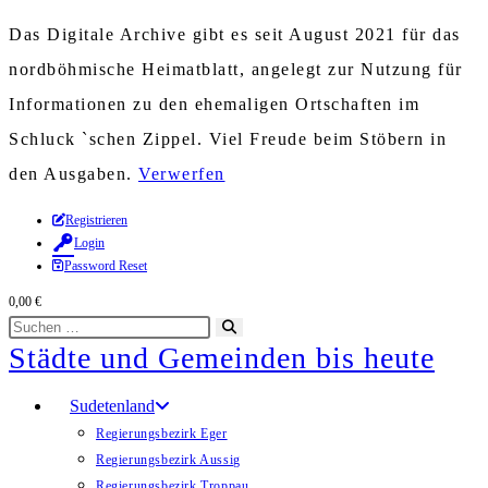
Das Digitale Archive gibt es seit August 2021 für das
nordböhmische Heimatblatt, angelegt zur Nutzung für
Informationen zu den ehemaligen Ortschaften im
Schluck `schen Zippel. Viel Freude beim Stöbern in
den Ausgaben.
Verwerfen
Zum
Registrieren
Login
Inhalt
Password Reset
springen
0,00
€
Diese
Suche
Städte und Gemeinden bis heute
Website
starten
durchsuchen
Sudetenland
Regierungsbezirk Eger
Regierungsbezirk Aussig
Regierungsbezirk Troppau