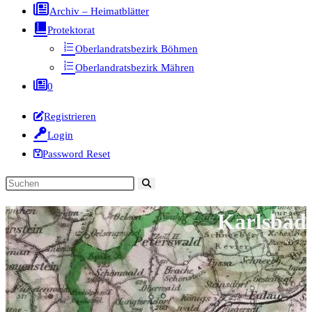
Archiv – Heimatblätter
Protektorat
Oberlandratsbezirk Böhmen
Oberlandratsbezirk Mähren
0
Registrieren
Login
Password Reset
Diese
Website
Karlsbad
durchsuchen