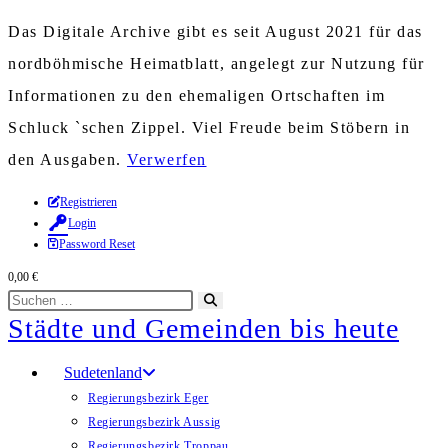
Das Digitale Archive gibt es seit August 2021 für das
nordböhmische Heimatblatt, angelegt zur Nutzung für
Informationen zu den ehemaligen Ortschaften im
Schluck `schen Zippel. Viel Freude beim Stöbern in
den Ausgaben.
Verwerfen
Zum
Registrieren
Login
Inhalt
Password Reset
springen
0,00
€
Diese
Suche
Städte und Gemeinden bis heute
Website
starten
durchsuchen
Sudetenland
Regierungsbezirk Eger
Regierungsbezirk Aussig
Regierungsbezirk Troppau