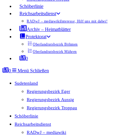
Schöberlinie
Reichsarbeitsdienst
RADwJ – mediawiki
Interesse, Hilf uns mit dabei!
Archiv – Heimatblätter
Protektorat
Oberlandratsbezirk Böhmen
Oberlandratsbezirk Mähren
0
0
Menü
Schließen
Sudetenland
Regierungsbezirk Eger
Regierungsbezirk Aussig
Regierungsbezirk Troppau
Schöberlinie
Reichsarbeitsdienst
RADwJ – mediawiki