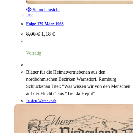
Schnellansicht
1963
Folge 179 März 1963
Ursprünglicher
Aktueller
8,00
€
1,18
€
Preis
Preis
war:
ist:
8,00 €
1,18 €.
Vorrätig
Blätter für die Heimatvertriebenen aus den
nordböhmischen Bezirken Warnsdorf, Rumburg,
Schluckenau Titel: "Was wissen wir von den Menschen
auf der Flucht?" aus "Trei da Hejmt"
In den Warenkorb