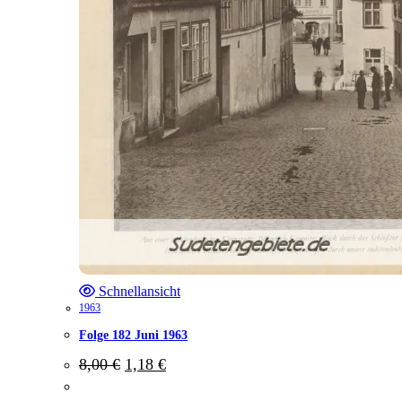
Schnellansicht
1963
Folge 182 Juni 1963
Ursprünglicher
Aktueller
8,00
€
1,18
€
Preis
Preis
war:
ist: