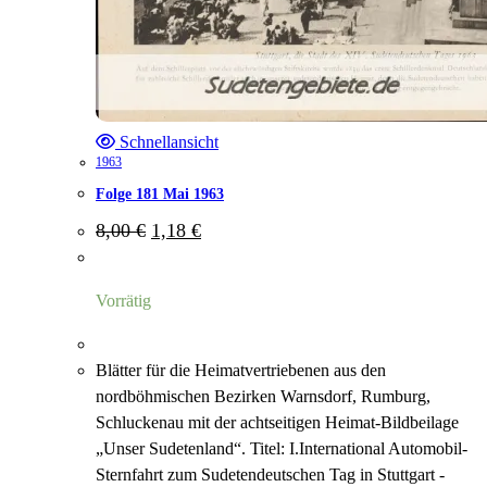
Schnellansicht
1963
Folge 181 Mai 1963
Ursprünglicher
Aktueller
8,00
€
1,18
€
Preis
Preis
war:
ist:
8,00 €
1,18 €.
Vorrätig
Blätter für die Heimatvertriebenen aus den
nordböhmischen Bezirken Warnsdorf, Rumburg,
Schluckenau mit der achtseitigen Heimat-Bildbeilage
„Unser Sudetenland“. Titel: I.International Automobil-
Sternfahrt zum Sudetendeutschen Tag in Stuttgart -