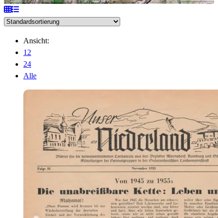
Ansicht:
12
24
Alle