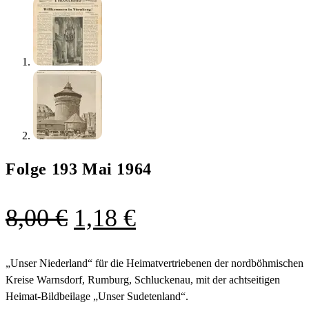
Folge 193 Mai 1964
Ursprünglicher
Aktueller
8,00
€
1,18
€
Preis
Preis
war:
ist:
„Unser Niederland“ für die Heimatvertriebenen der nordböhmischen
Kreise Warnsdorf, Rumburg, Schluckenau, mit der achtseitigen
8,00 €
1,18 €.
Heimat-Bildbeilage „Unser Sudetenland“.