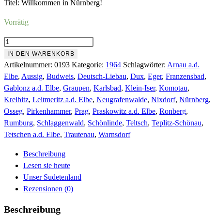
Titel: Willkommen in Nürnberg!
Vorrätig
Folge
193
IN DEN WARENKORB
Mai
Artikelnummer:
0193
Kategorie:
1964
Schlagwörter:
Arnau a.d.
1964
Elbe
,
Aussig
,
Budweis
,
Deutsch-Liebau
,
Dux
,
Eger
,
Franzensbad
,
Menge
Gablonz a.d. Elbe
,
Graupen
,
Karlsbad
,
Klein-Iser
,
Komotau
,
Kreibitz
,
Leitmeritz a.d. Elbe
,
Neugrafenwalde
,
Nixdorf
,
Nürnberg
,
Osseg
,
Pirkenhammer
,
Prag
,
Praskowitz a.d. Elbe
,
Ronberg
,
Rumburg
,
Schlaggenwald
,
Schönlinde
,
Teltsch
,
Teplitz-Schönau
,
Tetschen a.d. Elbe
,
Trautenau
,
Warnsdorf
Beschreibung
Lesen sie heute
Unser Sudetenland
Rezensionen (0)
Beschreibung