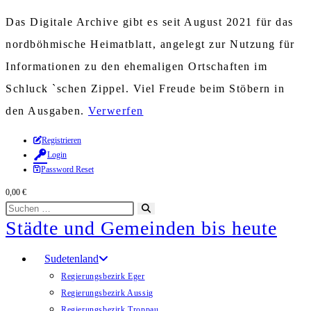
Das Digitale Archive gibt es seit August 2021 für das
nordböhmische Heimatblatt, angelegt zur Nutzung für
Informationen zu den ehemaligen Ortschaften im
Schluck `schen Zippel. Viel Freude beim Stöbern in
den Ausgaben.
Verwerfen
Zum
Registrieren
Login
Inhalt
Password Reset
springen
0,00
€
Diese
Suche
Städte und Gemeinden bis heute
Website
starten
durchsuchen
Sudetenland
Regierungsbezirk Eger
Regierungsbezirk Aussig
Regierungsbezirk Troppau