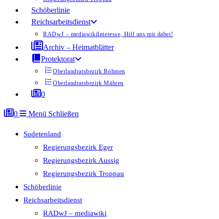
Schöberlinie
Reichsarbeitsdienst
RADwJ – mediawiki
Interesse, Hilf uns mit dabei!
Archiv – Heimatblätter
Protektorat
Oberlandratsbezirk Böhmen
Oberlandratsbezirk Mähren
0
0
Menü
Schließen
Sudetenland
Regierungsbezirk Eger
Regierungsbezirk Aussig
Regierungsbezirk Troppau
Schöberlinie
Reichsarbeitsdienst
RADwJ – mediawiki