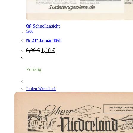
Schnellansicht
1968
Nr.237 Januar 1968
Ursprünglicher
Aktueller
8,00
€
1,18
€
Preis
Preis
war:
ist:
8,00 €
1,18 €.
Vorrätig
In den Warenkorb