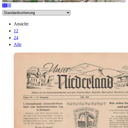
Ansicht:
12
24
Alle