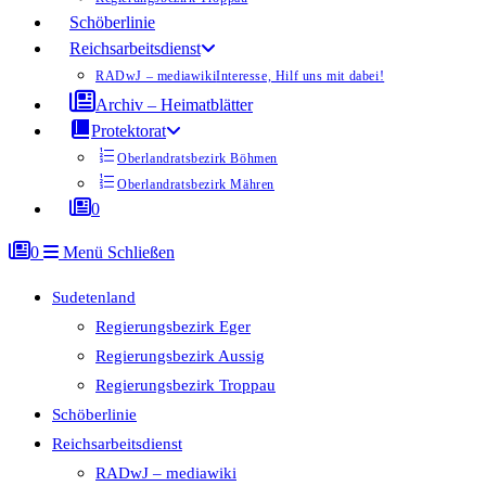
Schöberlinie
Reichsarbeitsdienst
RADwJ – mediawiki
Interesse, Hilf uns mit dabei!
Archiv – Heimatblätter
Protektorat
Oberlandratsbezirk Böhmen
Oberlandratsbezirk Mähren
0
0
Menü
Schließen
Sudetenland
Regierungsbezirk Eger
Regierungsbezirk Aussig
Regierungsbezirk Troppau
Schöberlinie
Reichsarbeitsdienst
RADwJ – mediawiki