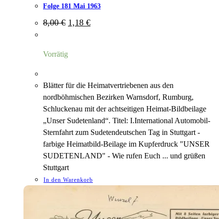
Folge 181 Mai 1963
Ursprünglicher
Aktueller
8,00
€
1,18
€
Preis
Preis
war:
ist:
8,00 €
1,18 €.
Vorrätig
Blätter für die Heimatvertriebenen aus den
nordböhmischen Bezirken Warnsdorf, Rumburg,
Schluckenau mit der achtseitigen Heimat-Bildbeilage
„Unser Sudetenland“. Titel: I.International Automobil-
Sternfahrt zum Sudetendeutschen Tag in Stuttgart -
farbige Heimatbild-Beilage im Kupferdruck "UNSER
SUDETENLAND" - Wie rufen Euch ... und grüßen
Stuttgart
In den Warenkorb