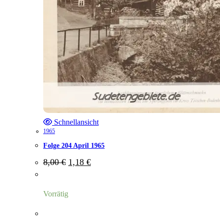
Schnellansicht
1965
Folge 204 April 1965
Ursprünglicher
Aktueller
8,00
€
1,18
€
Preis
Preis
war:
ist:
8,00 €
1,18 €.
Vorrätig