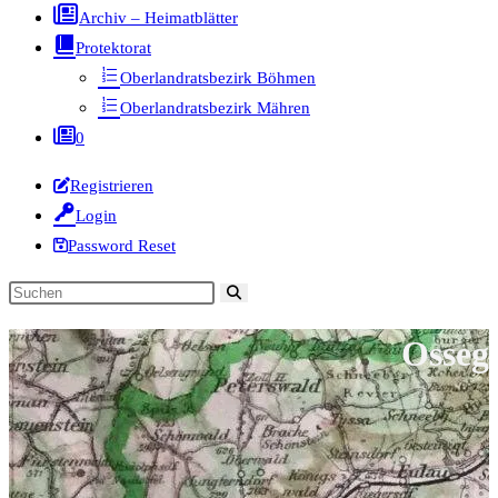
Archiv – Heimatblätter
Protektorat
Oberlandratsbezirk Böhmen
Oberlandratsbezirk Mähren
0
Registrieren
Login
Password Reset
Diese
Website
Osseg
durchsuchen