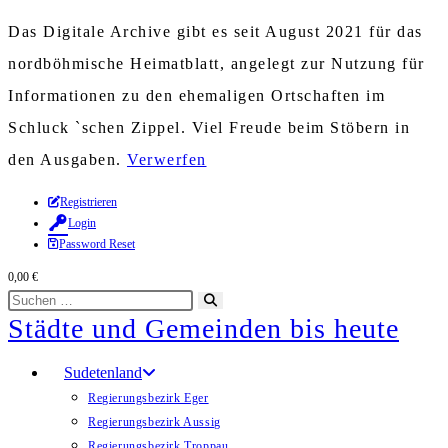
Das Digitale Archive gibt es seit August 2021 für das
nordböhmische Heimatblatt, angelegt zur Nutzung für
Informationen zu den ehemaligen Ortschaften im
Schluck `schen Zippel. Viel Freude beim Stöbern in
den Ausgaben.
Verwerfen
Zum
Registrieren
Login
Inhalt
Password Reset
springen
0,00
€
Diese
Suche
Städte und Gemeinden bis heute
Website
starten
durchsuchen
Sudetenland
Regierungsbezirk Eger
Regierungsbezirk Aussig
Regierungsbezirk Troppau