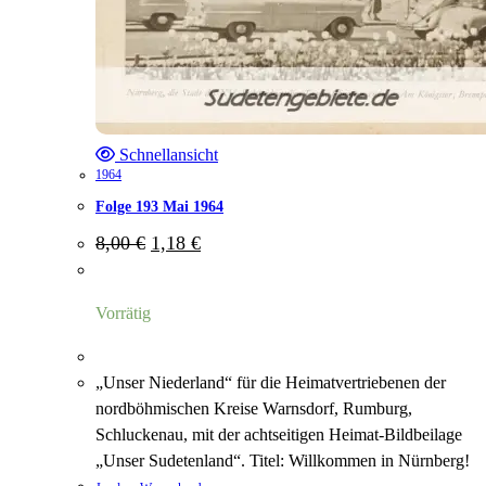
Schnellansicht
1964
Folge 193 Mai 1964
Ursprünglicher
Aktueller
8,00
€
1,18
€
Preis
Preis
war:
ist:
8,00 €
1,18 €.
Vorrätig
„Unser Niederland“ für die Heimatvertriebenen der
nordböhmischen Kreise Warnsdorf, Rumburg,
Schluckenau, mit der achtseitigen Heimat-Bildbeilage
„Unser Sudetenland“. Titel: Willkommen in Nürnberg!