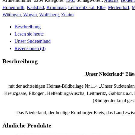
Artikelnummer:
0204
Kategorie:
1965
Schlagwörter:
Auscha
,
Bodenb
1965
Hohenfurth
,
Karlsbad
,
Krummau
,
Leitmeritz a.d. Elbe
,
Mertendorf
,
M
Menge
Wittingau
,
Wogau
,
Wolfsberg
,
Znaim
Beschreibung
Lesen sie heute
Unser Sudetenland
Rezensionen (0)
Beschreibung
„
Unser Niederland
“ Blät
mit der achtseitigen Heimat-Bildbeilage Nr.114 „Unser Sudetenlan
Kreuzgasse, Elbogen, Helfenburg/Auscha, Leitmeritz, Gablonz a.d
(Rüdigerdenkmal gesch
Das Niederland, der heutige Rumburger Kreis, das Land zwis
Ähnliche Produkte