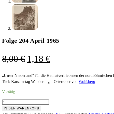
Folge 204 April 1965
Ursprünglicher
Aktueller
8,00
€
1,18
€
Preis
Preis
war:
ist:
„Unser Niederland“ für die Heimatvertriebenen der nordböhmischen 
Titel: Karsamstag Wanderung – Osterreiter von
Wolfsberg
8,00 €
1,18 €.
Vorrätig
Folge
204
IN DEN WARENKORB
April