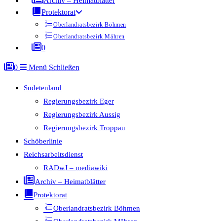
Archiv – Heimatblätter
Protektorat
Oberlandratsbezirk Böhmen
Oberlandratsbezirk Mähren
0
0
Menü
Schließen
Sudetenland
Regierungsbezirk Eger
Regierungsbezirk Aussig
Regierungsbezirk Troppau
Schöberlinie
Reichsarbeitsdienst
RADwJ – mediawiki
Archiv – Heimatblätter
Protektorat
Oberlandratsbezirk Böhmen