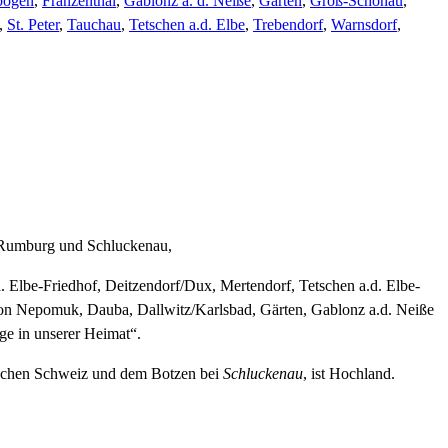
bogen
,
Franzenthal
,
Gablonz a. d. Neiße
,
Gärten
,
Groß-Schönau
,
,
St. Peter
,
Tauchau
,
Tetschen a.d. Elbe
,
Trebendorf
,
Warnsdorf
,
, Rumburg und Schluckenau,
. Elbe-Friedhof, Deitzendorf/Dux, Mertendorf, Tetschen a.d. Elbe-
on Nepomuk, Dauba, Dallwitz/Karlsbad, Gärten, Gablonz a.d. Neiße
ge in unserer Heimat“.
schen Schweiz und dem Botzen bei
Schluckenau
, ist Hochland.