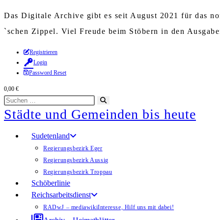
Das Digitale Archive gibt es seit August 2021 für das 
`schen Zippel. Viel Freude beim Stöbern in den Ausgab
Zum
Registrieren
Login
Inhalt
Password Reset
springen
0,00
€
Diese
Suche
Städte und Gemeinden bis heute
Website
starten
durchsuchen
Sudetenland
Regierungsbezirk Eger
Regierungsbezirk Aussig
Regierungsbezirk Troppau
Schöberlinie
Reichsarbeitsdienst
RADwJ – mediawiki
Interesse, Hilf uns mit dabei!