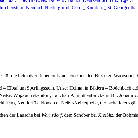
ach a.d. Elbe
,
Budweis
,
Dallwitz
,
Dauba
,
Deutzendorf
,
Dux
,
Eger
,
El
orchenstern
,
Neudorf
,
Niedergrund
,
Osseg
,
Rumburg
,
St. Georgenthal
ter für die heimatvertriebenen Landsleute aus den Bezirken Warnsdorf
d – Elbtal am Sperlingsstein, Unser Heimat in Bildern – Bodenbach a.d
. Neiße, Wogau/Trebendorf, Tauchau-Aumühlenbrücke mit hl. Johann v
liffen), Neudorf/Gablonz a.d. Neiße-Neißequelle, Gotische Kreuzgän
chen der Lausche bei
Warnsdorf
, dem Schöber bei
Kreibitz
, der Böhmi