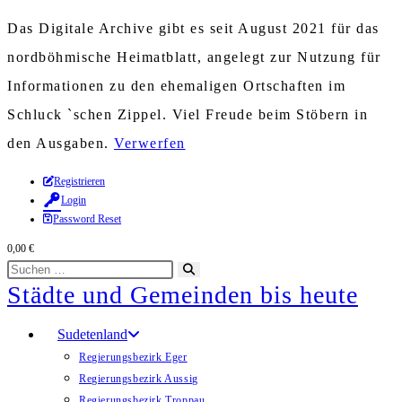
Das Digitale Archive gibt es seit August 2021 für das
nordböhmische Heimatblatt, angelegt zur Nutzung für
Informationen zu den ehemaligen Ortschaften im
Schluck `schen Zippel. Viel Freude beim Stöbern in
den Ausgaben.
Verwerfen
Zum
Registrieren
Login
Inhalt
Password Reset
springen
0,00
€
Diese
Suche
Städte und Gemeinden bis heute
Website
starten
durchsuchen
Sudetenland
Regierungsbezirk Eger
Regierungsbezirk Aussig
Regierungsbezirk Troppau