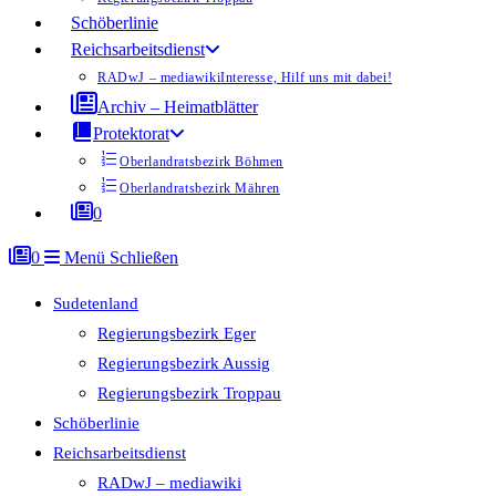
Schöberlinie
Reichsarbeitsdienst
RADwJ – mediawiki
Interesse, Hilf uns mit dabei!
Archiv – Heimatblätter
Protektorat
Oberlandratsbezirk Böhmen
Oberlandratsbezirk Mähren
0
0
Menü
Schließen
Sudetenland
Regierungsbezirk Eger
Regierungsbezirk Aussig
Regierungsbezirk Troppau
Schöberlinie
Reichsarbeitsdienst
RADwJ – mediawiki