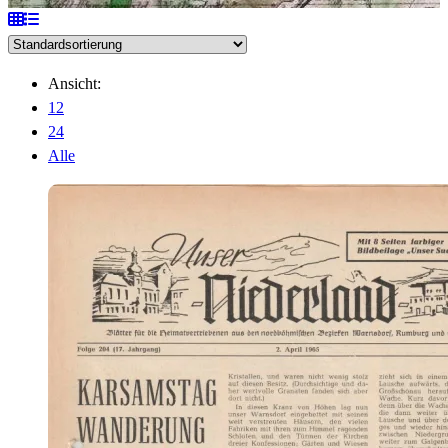
Ansicht:
12
24
Alle