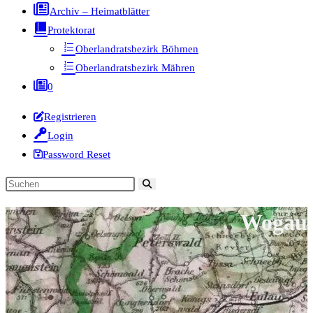
Archiv – Heimatblätter
Protektorat
Oberlandratsbezirk Böhmen
Oberlandratsbezirk Mähren
0
Registrieren
Login
Password Reset
Diese
Website
Wogau
durchsuchen