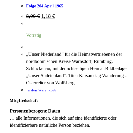
Folge 204 April 1965
Ursprünglicher
Aktueller
8,00
€
1,18
€
Preis
Preis
war:
ist:
8,00 €
1,18 €.
Vorrätig
„Unser Niederland“ für die Heimatvertriebenen der
nordböhmischen Kreise Warnsdorf, Rumburg,
Schluckenau, mit der achtseitigen Heimat-Bildbeilage
„Unser Sudetenland“. Titel: Karsamstag Wanderung -
Osterreiter von Wolfsberg
In den Warenkorb
Mitgliedschaft
Personenbezogene Daten
… alle Informationen, die sich auf eine identifizierte oder
identifizierbare natürliche Person beziehen.