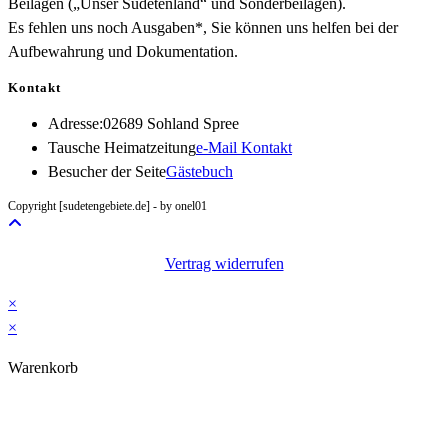
Beilagen („Unser Sudetenland“ und Sonderbeilagen).
Es fehlen uns noch Ausgaben*, Sie können uns helfen bei der
Aufbewahrung und Dokumentation.
Kontakt
Adresse:
02689 Sohland Spree
Opens
Tausche Heimatzeitung
e-Mail Kontakt
in
Besucher der Seite
Gästebuch
your
Copyright [sudetengebiete.de] - by onel01
application
Vertrag widerrufen
×
×
Warenkorb