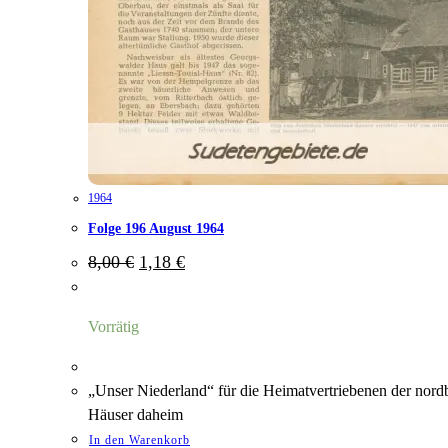
1964
Folge 196 August 1964
Ursprünglicher
Aktueller
8,00
€
1,18
€
Preis
Preis
war:
ist:
8,00 €
1,18 €.
Vorrätig
„Unser Niederland“ für die Heimatvertriebenen der nord
Häuser daheim
In den Warenkorb