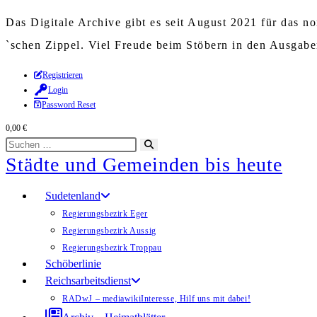
Das Digitale Archive gibt es seit August 2021 für das 
`schen Zippel. Viel Freude beim Stöbern in den Ausgab
Zum
Registrieren
Login
Inhalt
Password Reset
springen
0,00
€
Diese
Suche
Städte und Gemeinden bis heute
Website
starten
durchsuchen
Sudetenland
Regierungsbezirk Eger
Regierungsbezirk Aussig
Regierungsbezirk Troppau
Schöberlinie
Reichsarbeitsdienst
RADwJ – mediawiki
Interesse, Hilf uns mit dabei!