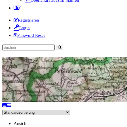
Oberlandratsbezirk Mähren
0
Registrieren
Login
Password Reset
Diese
Website
durchsuchen
Ansicht: