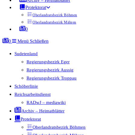
Archiv – Heimatblätter
Protektorat
Oberlandratsbezirk Böhmen
Oberlandratsbezirk Mähren
0
0
Menü
Schließen
Sudetenland
Regierungsbezirk Eger
Regierungsbezirk Aussig
Regierungsbezirk Troppau
Schöberlinie
Reichsarbeitsdienst
RADwJ – mediawiki
Archiv – Heimatblätter
Protektorat
Oberlandratsbezirk Böhmen