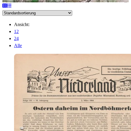
Ansicht:
12
24
Alle