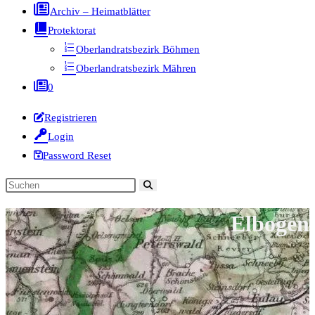
Archiv – Heimatblätter
Protektorat
Oberlandratsbezirk Böhmen
Oberlandratsbezirk Mähren
0
Registrieren
Login
Password Reset
Diese
Website
Elbogen
durchsuchen