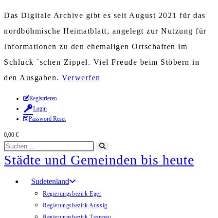
Das Digitale Archive gibt es seit August 2021 für das
nordböhmische Heimatblatt, angelegt zur Nutzung für
Informationen zu den ehemaligen Ortschaften im
Schluck `schen Zippel. Viel Freude beim Stöbern in
den Ausgaben.
Verwerfen
Zum
Registrieren
Login
Inhalt
Password Reset
springen
0,00
€
Diese
Suche
Städte und Gemeinden bis heute
Website
starten
durchsuchen
Sudetenland
Regierungsbezirk Eger
Regierungsbezirk Aussig
Regierungsbezirk Troppau