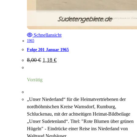
Schnellansicht
1965
Folge 201 Januar 1965
Ursprünglicher
Aktueller
8,00
€
1,18
€
Preis
Preis
war:
ist:
8,00 €
1,18 €.
Vorrätig
„Unser Niederland“ für die Heimatvertriebenen der
nordböhmischen Kreise Warnsdorf, Rumburg,
Schluckenau, mit der achtseitigen Heimat-Bildbeilage
„Unser Sudetenland“. Titel: "Rote Blumen über grünen
Hügeln" - Eindrücke einer Reise ins Niederland von
Waltraud Neuhäuser