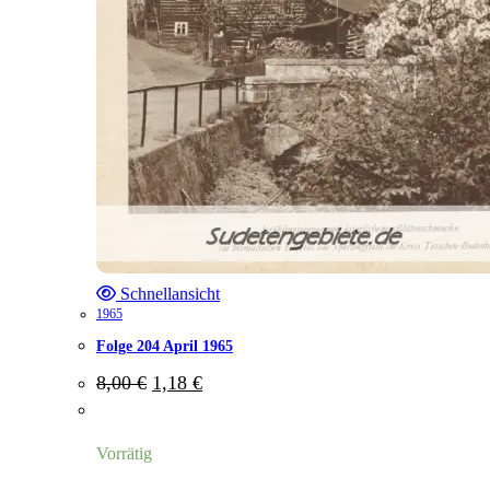
Schnellansicht
1965
Folge 204 April 1965
Ursprünglicher
Aktueller
8,00
€
1,18
€
Preis
Preis
war:
ist:
8,00 €
1,18 €.
Vorrätig