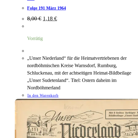
Folge 191 März 1964
Ursprünglicher
Aktueller
8,00
€
1,18
€
Preis
Preis
war:
ist:
8,00 €
1,18 €.
Vorrätig
„Unser Niederland“ für die Heimatvertriebenen der
nordböhmischen Kreise Warnsdorf, Rumburg,
Schluckenau, mit der achtseitigen Heimat-Bildbeilage
„Unser Sudetenland“. Titel: Ostern daheim im
Nordböhmerland
In den Warenkorb