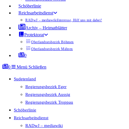
Schöberlinie
Reichsarbeitsdienst
RADwJ – mediawiki
Interesse, Hilf uns mit dabei!
Archiv – Heimatblätter
Protektorat
Oberlandratsbezirk Böhmen
Oberlandratsbezirk Mähren
0
0
Menü
Schließen
Sudetenland
Regierungsbezirk Eger
Regierungsbezirk Aussig
Regierungsbezirk Troppau
Schöberlinie
Reichsarbeitsdienst
RADwJ – mediawiki