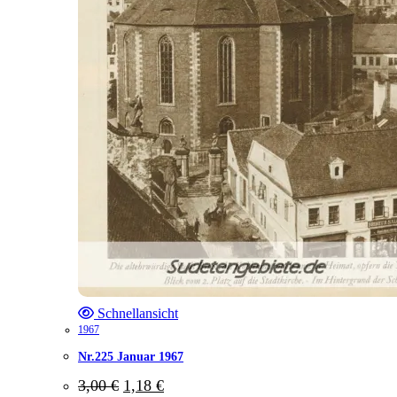
Schnellansicht
1967
Nr.225 Januar 1967
Ursprünglicher
Aktueller
3,00
€
1,18
€