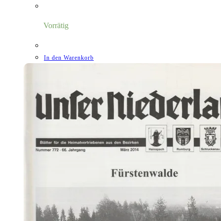
Preis
Preis
war:
ist:
3,00 €
1,18 €.
Vorrätig
In den Warenkorb