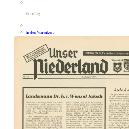
war:
ist:
8,00 €
1,18 €.
Vorrätig
In den Warenkorb