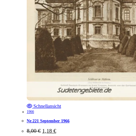
Schnellansicht
1966
Nr.221 September 1966
Ursprünglicher
Aktueller
8,00
€
1,18
€
Preis
Preis