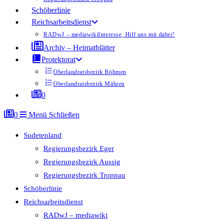
Schöberlinie
Reichsarbeitsdienst
RADwJ – mediawiki
Interesse, Hilf uns mit dabei!
Archiv – Heimatblätter
Protektorat
Oberlandratsbezirk Böhmen
Oberlandratsbezirk Mähren
0
0
Menü
Schließen
Sudetenland
Regierungsbezirk Eger
Regierungsbezirk Aussig
Regierungsbezirk Troppau
Schöberlinie
Reichsarbeitsdienst
RADwJ – mediawiki