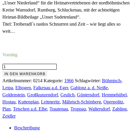
war:
ist:
„Unser Niederland“ für die Heimatvertriebenen der nordböhmischen
Kreise Warnsdorf, Rumburg, Schluckenau, mit der achtseitigen
8,00 €
1,18 €.
Heimat-Bildbeilage „Unser Sudetenland“.
Titel: Treiberadl`s rastlos Schnurren und Zeit – wie liegt alles so
weit…
Vorrätig
Nr.214
Februar
IN DEN WARENKORB
1966
Artikelnummer:
0214
Kategorie:
1966
Schlagwörter:
Böhmisch-
Menge
Leipa
,
Elbogen
,
Falkenau a.d. Eger
,
Gablonz a. d. Neiße
,
Goldenstein
,
Großkunzendorf
,
Grulich
,
Güntersdorf
,
Hemmehübel
,
Hostau
,
Kuttenplan
,
Leitmeritz
,
Mährisch-Schönberg
,
Operpolitz
,
Plan
,
Tetschen a.d. Elbe
,
Trautenau
,
Troppau
,
Waltersdorf
,
Zabling
,
Zeidler
Beschreibung