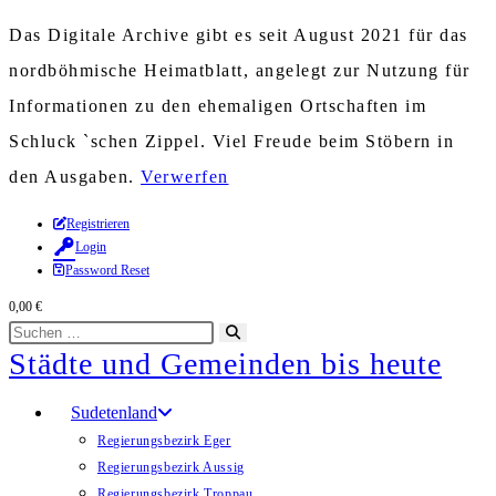
Das Digitale Archive gibt es seit August 2021 für das
nordböhmische Heimatblatt, angelegt zur Nutzung für
Informationen zu den ehemaligen Ortschaften im
Schluck `schen Zippel. Viel Freude beim Stöbern in
den Ausgaben.
Verwerfen
Zum
Registrieren
Login
Inhalt
Password Reset
springen
0,00
€
Diese
Suche
Städte und Gemeinden bis heute
Website
starten
durchsuchen
Sudetenland
Regierungsbezirk Eger
Regierungsbezirk Aussig
Regierungsbezirk Troppau