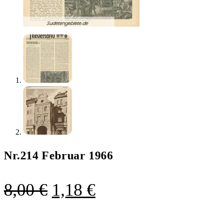
Nr.214 Februar 1966
Ursprünglicher
Aktueller
8,00
€
1,18
€
Preis
Preis