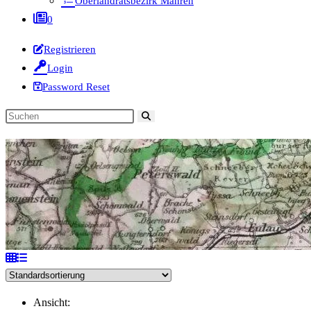
Oberlandratsbezirk Mähren
0
Registrieren
Login
Password Reset
Diese
Website
durchsuchen
Ansicht: