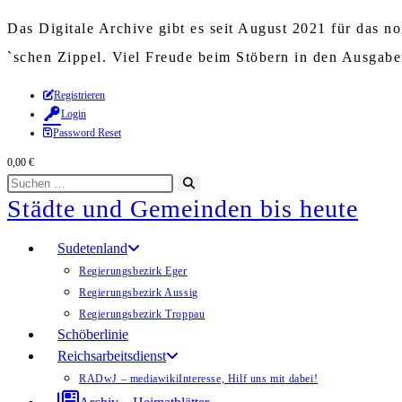
Das Digitale Archive gibt es seit August 2021 für das 
`schen Zippel. Viel Freude beim Stöbern in den Ausgab
Zum
Registrieren
Login
Inhalt
Password Reset
springen
0,00
€
Diese
Suche
Städte und Gemeinden bis heute
Website
starten
durchsuchen
Sudetenland
Regierungsbezirk Eger
Regierungsbezirk Aussig
Regierungsbezirk Troppau
Schöberlinie
Reichsarbeitsdienst
RADwJ – mediawiki
Interesse, Hilf uns mit dabei!