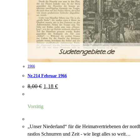
1966
Nr.214 Februar 1966
Ursprünglicher
Aktueller
8,00
€
1,18
€
Preis
Preis
war:
ist:
8,00 €
1,18 €.
Vorrätig
„Unser Niederland“ für die Heimatvertriebenen der nord
rastlos Schnurren und Zeit - wie liegt alles so weit…