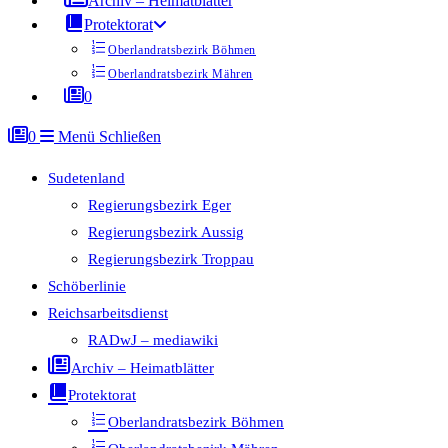
Archiv – Heimatblätter
Protektorat
Oberlandratsbezirk Böhmen
Oberlandratsbezirk Mähren
0
0
Menü
Schließen
Sudetenland
Regierungsbezirk Eger
Regierungsbezirk Aussig
Regierungsbezirk Troppau
Schöberlinie
Reichsarbeitsdienst
RADwJ – mediawiki
Archiv – Heimatblätter
Protektorat
Oberlandratsbezirk Böhmen