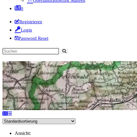
Oberlandratsbezirk Mähren
0
Registrieren
Login
Password Reset
Diese
Website
durchsuchen
Ansicht: