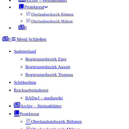
Archiv – Heimatblätter
Protektorat
Oberlandratsbezirk Böhmen
Oberlandratsbezirk Mähren
0
0
Menü
Schließen
Sudetenland
Regierungsbezirk Eger
Regierungsbezirk Aussig
Regierungsbezirk Troppau
Schöberlinie
Reichsarbeitsdienst
RADwJ – mediawiki
Archiv – Heimatblätter
Protektorat
Oberlandratsbezirk Böhmen