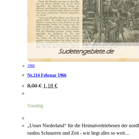
1966
Nr.214 Februar 1966
Ursprünglicher
Aktueller
8,00
€
1,18
€
Preis
Preis
war:
ist:
8,00 €
1,18 €.
Vorrätig
„Unser Niederland“ für die Heimatvertriebenen der nord
rastlos Schnurren und Zeit - wie liegt alles so weit…