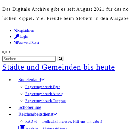
Das Digitale Archive gibt es seit August 2021 für das 
`schen Zippel. Viel Freude beim Stöbern in den Ausgab
Zum
Registrieren
Login
Inhalt
Password Reset
springen
0,00
€
Diese
Suche
Städte und Gemeinden bis heute
Website
starten
durchsuchen
Sudetenland
Regierungsbezirk Eger
Regierungsbezirk Aussig
Regierungsbezirk Troppau
Schöberlinie
Reichsarbeitsdienst
RADwJ – mediawiki
Interesse, Hilf uns mit dabei!