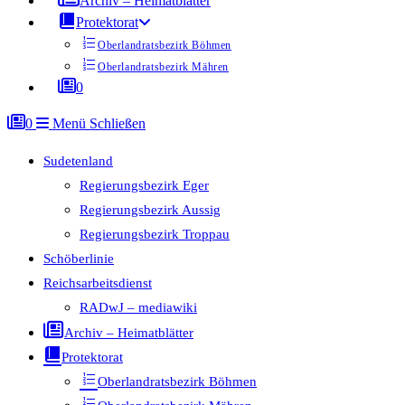
Archiv – Heimatblätter
Protektorat
Oberlandratsbezirk Böhmen
Oberlandratsbezirk Mähren
0
0
Menü
Schließen
Sudetenland
Regierungsbezirk Eger
Regierungsbezirk Aussig
Regierungsbezirk Troppau
Schöberlinie
Reichsarbeitsdienst
RADwJ – mediawiki
Archiv – Heimatblätter
Protektorat
Oberlandratsbezirk Böhmen