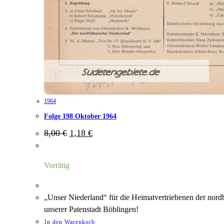
1964
Folge 198 Oktober 1964
Ursprünglicher
Aktueller
8,00
€
1,18
€
Preis
Preis
war:
ist:
8,00 €
1,18 €.
Vorrätig
„Unser Niederland“ für die Heimatvertriebenen der nord
unserer Patenstadt Böblingen!
In den Warenkorb