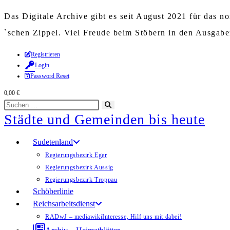
Das Digitale Archive gibt es seit August 2021 für das 
`schen Zippel. Viel Freude beim Stöbern in den Ausgab
Zum
Registrieren
Login
Inhalt
Password Reset
springen
0,00
€
Diese
Suche
Städte und Gemeinden bis heute
Website
starten
durchsuchen
Sudetenland
Regierungsbezirk Eger
Regierungsbezirk Aussig
Regierungsbezirk Troppau
Schöberlinie
Reichsarbeitsdienst
RADwJ – mediawiki
Interesse, Hilf uns mit dabei!