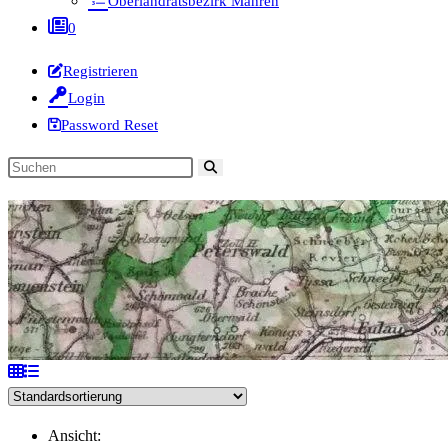
Oberlandratsbezirk Mähren
0
Registrieren
Login
Password Reset
Diese
Website
durchsuchen
Ansicht: