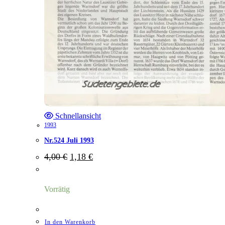
Schnellansicht
1993
Nr.524 Juli 1993
Ursprünglicher
Aktueller
4,00
€
1,18
€
Preis
Preis
war:
ist:
4,00 €
1,18 €.
Vorrätig
In den Warenkorb