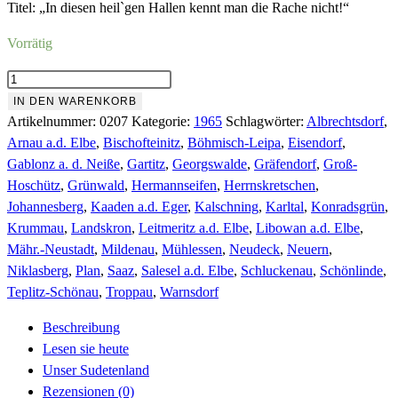
Titel: „In diesen heil`gen Hallen kennt man die Rache nicht!“
Vorrätig
Folge
207
IN DEN WARENKORB
Juli
Artikelnummer:
0207
Kategorie:
1965
Schlagwörter:
Albrechtsdorf
,
1965
Arnau a.d. Elbe
,
Bischofteinitz
,
Böhmisch-Leipa
,
Eisendorf
,
Menge
Gablonz a. d. Neiße
,
Gartitz
,
Georgswalde
,
Gräfendorf
,
Groß-
Hoschütz
,
Grünwald
,
Hermannseifen
,
Herrnskretschen
,
Johannesberg
,
Kaaden a.d. Eger
,
Kalschning
,
Karltal
,
Konradsgrün
,
Krummau
,
Landskron
,
Leitmeritz a.d. Elbe
,
Libowan a.d. Elbe
,
Mähr.-Neustadt
,
Mildenau
,
Mühlessen
,
Neudeck
,
Neuern
,
Niklasberg
,
Plan
,
Saaz
,
Salesel a.d. Elbe
,
Schluckenau
,
Schönlinde
,
Teplitz-Schönau
,
Troppau
,
Warnsdorf
Beschreibung
Lesen sie heute
Unser Sudetenland
Rezensionen (0)