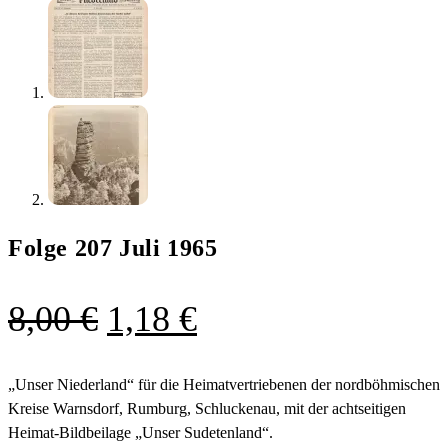
Folge 207 Juli 1965
Ursprünglicher
Aktueller
8,00
€
1,18
€
Preis
Preis
war:
ist:
„Unser Niederland“ für die Heimatvertriebenen der nordböhmischen
Kreise Warnsdorf, Rumburg, Schluckenau, mit der achtseitigen
8,00 €
1,18 €.
Heimat-Bildbeilage „Unser Sudetenland“.