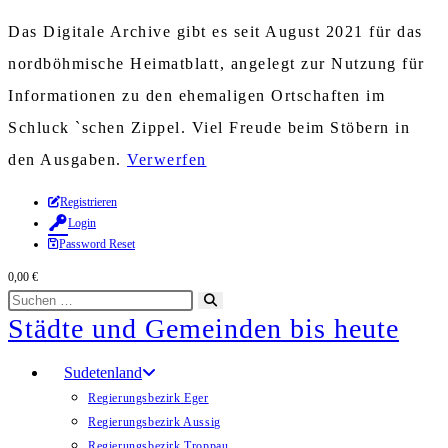
Das Digitale Archive gibt es seit August 2021 für das
nordböhmische Heimatblatt, angelegt zur Nutzung für
Informationen zu den ehemaligen Ortschaften im
Schluck `schen Zippel. Viel Freude beim Stöbern in
den Ausgaben.
Verwerfen
Zum
Registrieren
Login
Inhalt
Password Reset
springen
0,00
€
Diese
Suche
Städte und Gemeinden bis heute
Website
starten
durchsuchen
Sudetenland
Regierungsbezirk Eger
Regierungsbezirk Aussig
Regierungsbezirk Troppau