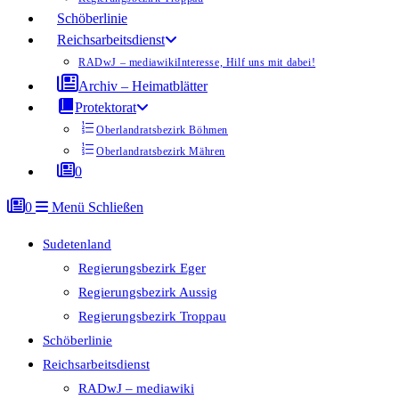
Schöberlinie
Reichsarbeitsdienst
RADwJ – mediawiki
Interesse, Hilf uns mit dabei!
Archiv – Heimatblätter
Protektorat
Oberlandratsbezirk Böhmen
Oberlandratsbezirk Mähren
0
0
Menü
Schließen
Sudetenland
Regierungsbezirk Eger
Regierungsbezirk Aussig
Regierungsbezirk Troppau
Schöberlinie
Reichsarbeitsdienst
RADwJ – mediawiki