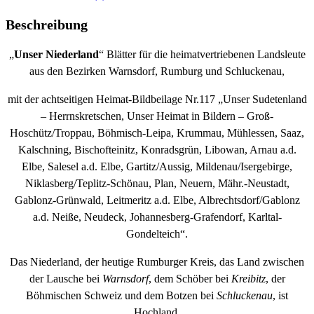
Beschreibung
„
Unser Niederland
“ Blätter für die heimatvertriebenen Landsleute
aus den Bezirken Warnsdorf, Rumburg und Schluckenau,
mit der achtseitigen Heimat-Bildbeilage Nr.117 „Unser Sudetenland
– Herrnskretschen, Unser Heimat in Bildern – Groß-
Hoschütz/Troppau, Böhmisch-Leipa, Krummau, Mühlessen, Saaz,
Kalschning, Bischofteinitz, Konradsgrün, Libowan, Arnau a.d.
Elbe, Salesel a.d. Elbe, Gartitz/Aussig, Mildenau/Isergebirge,
Niklasberg/Teplitz-Schönau, Plan, Neuern, Mähr.-Neustadt,
Gablonz-Grünwald, Leitmeritz a.d. Elbe, Albrechtsdorf/Gablonz
a.d. Neiße, Neudeck, Johannesberg-Grafendorf, Karltal-
Gondelteich“.
Das Niederland, der heutige Rumburger Kreis, das Land zwischen
der Lausche bei
Warnsdorf
, dem Schöber bei
Kreibitz
, der
Böhmischen Schweiz und dem Botzen bei
Schluckenau
, ist
Hochland.