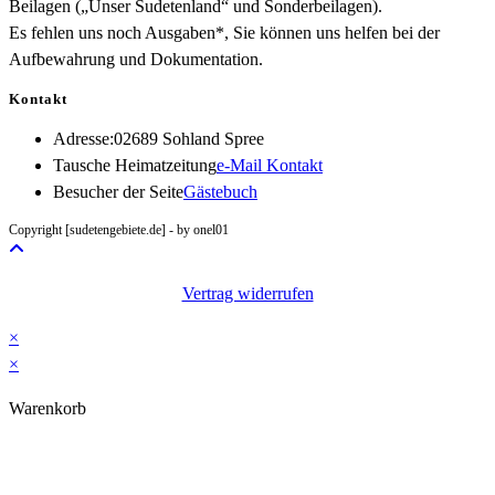
Beilagen („Unser Sudetenland“ und Sonderbeilagen).
Es fehlen uns noch Ausgaben*, Sie können uns helfen bei der
Aufbewahrung und Dokumentation.
Kontakt
Adresse:
02689 Sohland Spree
Opens
Tausche Heimatzeitung
e-Mail Kontakt
in
Besucher der Seite
Gästebuch
your
Copyright [sudetengebiete.de] - by onel01
application
Vertrag widerrufen
×
×
Warenkorb