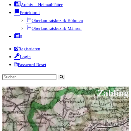
Archiv – Heimatblätter
Protektorat
Oberlandratsbezirk Böhmen
Oberlandratsbezirk Mähren
0
Registrieren
Login
Password Reset
Diese
Website
Zabling
durchsuchen