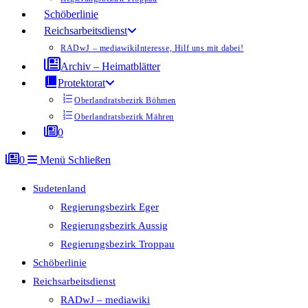
Schöberlinie
Reichsarbeitsdienst
RADwJ – mediawiki
Interesse, Hilf uns mit dabei!
Archiv – Heimatblätter
Protektorat
Oberlandratsbezirk Böhmen
Oberlandratsbezirk Mähren
0
0
Menü
Schließen
Sudetenland
Regierungsbezirk Eger
Regierungsbezirk Aussig
Regierungsbezirk Troppau
Schöberlinie
Reichsarbeitsdienst
RADwJ – mediawiki