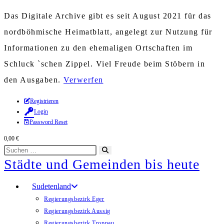
Das Digitale Archive gibt es seit August 2021 für das
nordböhmische Heimatblatt, angelegt zur Nutzung für
Informationen zu den ehemaligen Ortschaften im
Schluck `schen Zippel. Viel Freude beim Stöbern in
den Ausgaben.
Verwerfen
Zum
Registrieren
Login
Inhalt
Password Reset
springen
0,00
€
Diese
Suche
Städte und Gemeinden bis heute
Website
starten
durchsuchen
Sudetenland
Regierungsbezirk Eger
Regierungsbezirk Aussig
Regierungsbezirk Troppau