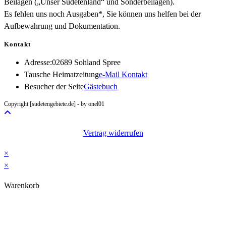
Beilagen („Unser Sudetenland“ und Sonderbeilagen).
Es fehlen uns noch Ausgaben*, Sie können uns helfen bei der
Aufbewahrung und Dokumentation.
Kontakt
Adresse:
02689 Sohland Spree
Opens
Tausche Heimatzeitung
e-Mail Kontakt
in
Besucher der Seite
Gästebuch
your
Copyright [sudetengebiete.de] - by onel01
application
Vertrag widerrufen
×
×
Warenkorb