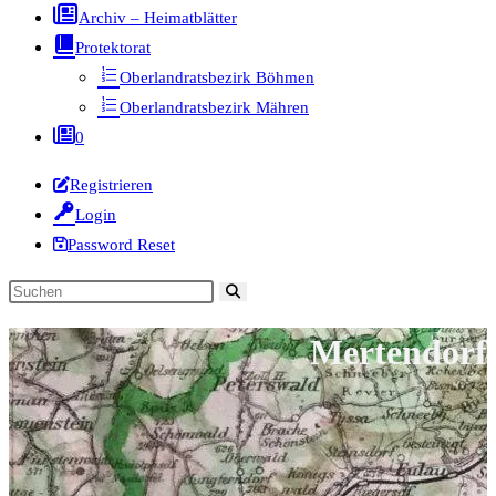
Archiv – Heimatblätter
Protektorat
Oberlandratsbezirk Böhmen
Oberlandratsbezirk Mähren
0
Registrieren
Login
Password Reset
Diese
Website
Mertendorf
durchsuchen