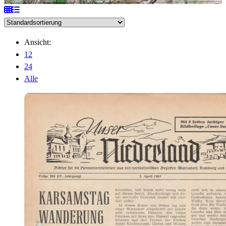
Ansicht:
12
24
Alle