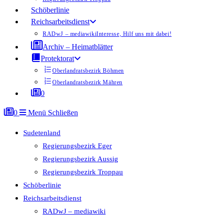
Schöberlinie
Reichsarbeitsdienst
RADwJ – mediawiki
Interesse, Hilf uns mit dabei!
Archiv – Heimatblätter
Protektorat
Oberlandratsbezirk Böhmen
Oberlandratsbezirk Mähren
0
0
Menü
Schließen
Sudetenland
Regierungsbezirk Eger
Regierungsbezirk Aussig
Regierungsbezirk Troppau
Schöberlinie
Reichsarbeitsdienst
RADwJ – mediawiki