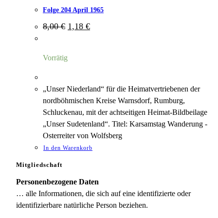
Folge 204 April 1965
Ursprünglicher
Aktueller
8,00
€
1,18
€
Preis
Preis
war:
ist:
8,00 €
1,18 €.
Vorrätig
„Unser Niederland“ für die Heimatvertriebenen der
nordböhmischen Kreise Warnsdorf, Rumburg,
Schluckenau, mit der achtseitigen Heimat-Bildbeilage
„Unser Sudetenland“. Titel: Karsamstag Wanderung -
Osterreiter von Wolfsberg
In den Warenkorb
Mitgliedschaft
Personenbezogene Daten
… alle Informationen, die sich auf eine identifizierte oder
identifizierbare natürliche Person beziehen.