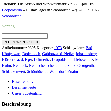
Titelbild: Die Strick- und Wirkwarenfabrik * 22. April 1851
Leopoldsruh
– Gustav Jäger in Schönbüchel – † 24. Juni 1927
Schönbüchel
Vorrätig
Nr.305
Oktober
IN DEN WARENKORB
1973
Artikelnummer:
0305
Kategorie:
1973
Schlagwörter:
Bad
Menge
Königswart
,
Bodenbach
,
Gablonz a. d. Neiße
,
Johannesberg
,
Klösterle a. d. Eger
,
Leitmeritz
,
Leopoldsruh
,
Liebeschietz
,
Maria
Kulm
,
Neudeck
,
Neutischenschein
,
Plan
,
Sankt Georgenthal
,
Schlackenwert
,
Schönbüchel
,
Warnsdorf
,
Znaim
Beschreibung
Lesen sie heute
Unser Sudetenland
Beschreibung