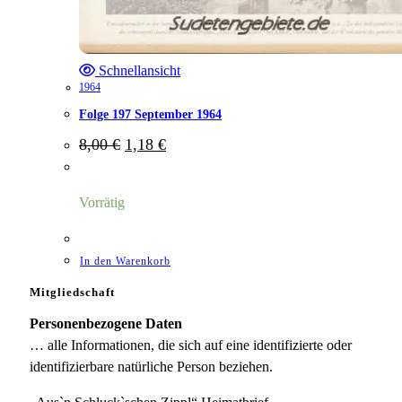
Schnellansicht
1964
Folge 197 September 1964
Ursprünglicher
Aktueller
8,00
€
1,18
€
Preis
Preis
war:
ist:
8,00 €
1,18 €.
Vorrätig
In den Warenkorb
Mitgliedschaft
Personenbezogene Daten
… alle Informationen, die sich auf eine identifizierte oder
identifizierbare natürliche Person beziehen.