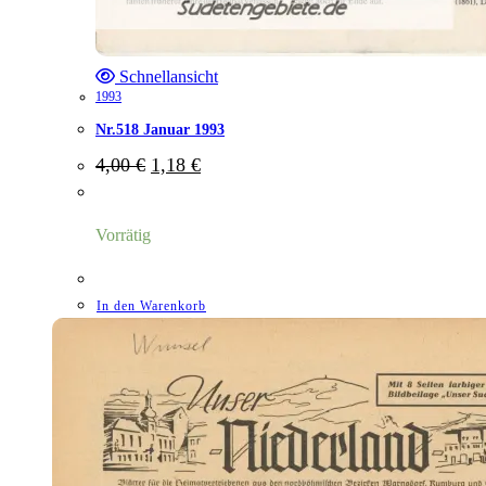
Schnellansicht
1993
Nr.518 Januar 1993
Ursprünglicher
Aktueller
4,00
€
1,18
€
Preis
Preis
war:
ist:
4,00 €
1,18 €.
Vorrätig
In den Warenkorb