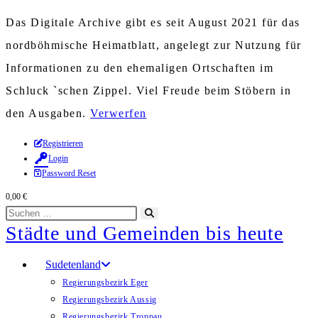
Das Digitale Archive gibt es seit August 2021 für das
nordböhmische Heimatblatt, angelegt zur Nutzung für
Informationen zu den ehemaligen Ortschaften im
Schluck `schen Zippel. Viel Freude beim Stöbern in
den Ausgaben.
Verwerfen
Zum
Registrieren
Login
Inhalt
Password Reset
springen
0,00
€
Diese
Suche
Städte und Gemeinden bis heute
Website
starten
durchsuchen
Sudetenland
Regierungsbezirk Eger
Regierungsbezirk Aussig
Regierungsbezirk Troppau