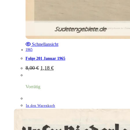
Schnellansicht
1965
Folge 201 Januar 1965
Ursprünglicher
Aktueller
8,00
€
1,18
€
Preis
Preis
war:
ist:
8,00 €
1,18 €.
Vorrätig
In den Warenkorb