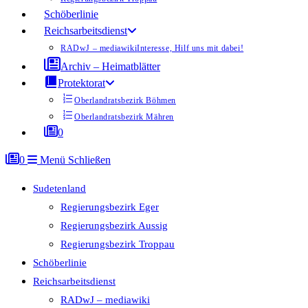
Schöberlinie
Reichsarbeitsdienst
RADwJ – mediawiki
Interesse, Hilf uns mit dabei!
Archiv – Heimatblätter
Protektorat
Oberlandratsbezirk Böhmen
Oberlandratsbezirk Mähren
0
0
Menü
Schließen
Sudetenland
Regierungsbezirk Eger
Regierungsbezirk Aussig
Regierungsbezirk Troppau
Schöberlinie
Reichsarbeitsdienst
RADwJ – mediawiki