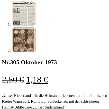
Nr.305 Oktober 1973
Ursprünglicher
Aktueller
2,50
€
1,18
€
Preis
Preis
war:
ist:
„Unser Niederland“ für die Heimatvertriebenen der nordböhmischen
Kreise Warnsdorf, Rumburg, Schluckenau, mit der achtseitigen
2,50 €
1,18 €.
Heimat-Bildbeilage „Unser Sudetenland“.