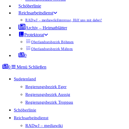
Schöberlinie
Reichsarbeitsdienst
RADwJ – mediawiki
Interesse, Hilf uns mit dabei!
Archiv – Heimatblätter
Protektorat
Oberlandratsbezirk Böhmen
Oberlandratsbezirk Mähren
0
0
Menü
Schließen
Sudetenland
Regierungsbezirk Eger
Regierungsbezirk Aussig
Regierungsbezirk Troppau
Schöberlinie
Reichsarbeitsdienst
RADwJ – mediawiki