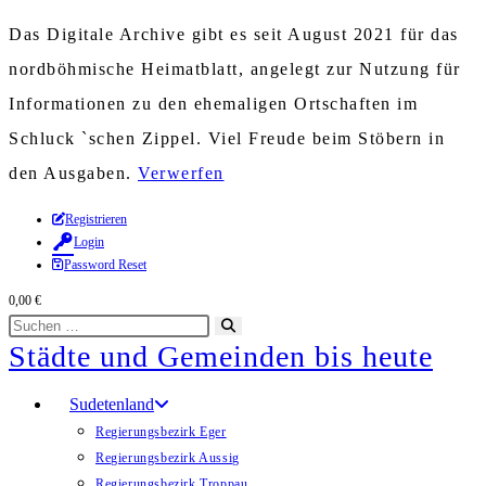
Das Digitale Archive gibt es seit August 2021 für das
nordböhmische Heimatblatt, angelegt zur Nutzung für
Informationen zu den ehemaligen Ortschaften im
Schluck `schen Zippel. Viel Freude beim Stöbern in
den Ausgaben.
Verwerfen
Zum
Registrieren
Login
Inhalt
Password Reset
springen
0,00
€
Diese
Suche
Städte und Gemeinden bis heute
Website
starten
durchsuchen
Sudetenland
Regierungsbezirk Eger
Regierungsbezirk Aussig
Regierungsbezirk Troppau