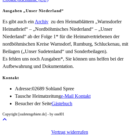
Ausgaben „Unser Niederland“
Es gibt auch ein
Archiv
zu den Heimatblättern „Warnsdorfer
Heimatbrief“ – „Nordböhmisches Niederland“ – „Unser
Niederland“ ab der Folge 1* für die Heimatvertriebenen der
nordböhmischen Kreise Warnsdorf, Rumburg, Schluckenau, mit
Beilagen („Unser Sudetenland“ und Sonderbeilagen).
Es fehlen uns noch Ausgaben*, Sie können uns helfen bei der
Aufbewahrung und Dokumentation.
Kontakt
Adresse:
02689 Sohland Spree
Opens
Tausche Heimatzeitung
e-Mail Kontakt
in
Besucher der Seite
Gästebuch
your
Copyright [sudetengebiete.de] - by onel01
application
Vertrag widerrufen