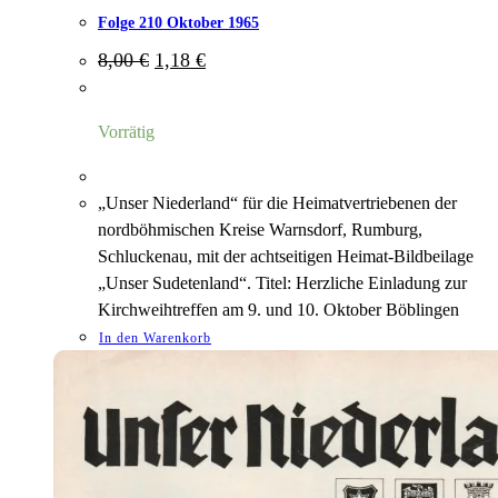
Folge 210 Oktober 1965
Ursprünglicher
Aktueller
8,00
€
1,18
€
Preis
Preis
war:
ist:
8,00 €
1,18 €.
Vorrätig
„Unser Niederland“ für die Heimatvertriebenen der
nordböhmischen Kreise Warnsdorf, Rumburg,
Schluckenau, mit der achtseitigen Heimat-Bildbeilage
„Unser Sudetenland“. Titel: Herzliche Einladung zur
Kirchweihtreffen am 9. und 10. Oktober Böblingen
In den Warenkorb