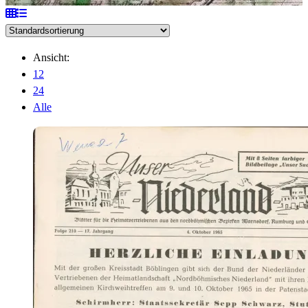
Ansicht:
12
24
Alle