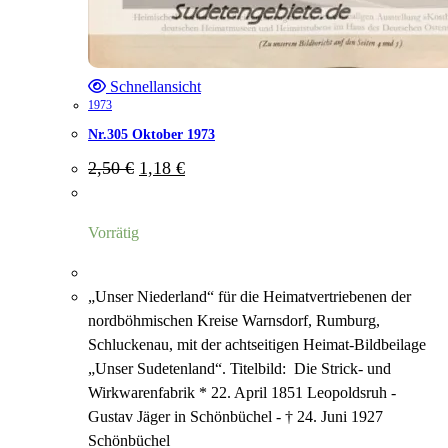
Schnellansicht
1973
Nr.305 Oktober 1973
Ursprünglicher
Aktueller
2,50
€
1,18
€
Preis
Preis
war:
ist:
2,50 €
1,18 €.
Vorrätig
„Unser Niederland“ für die Heimatvertriebenen der
nordböhmischen Kreise Warnsdorf, Rumburg,
Schluckenau, mit der achtseitigen Heimat-Bildbeilage
„Unser Sudetenland“. Titelbild: Die Strick- und
Wirkwarenfabrik * 22. April 1851 Leopoldsruh -
Gustav Jäger in Schönbüchel - † 24. Juni 1927
Schönbüchel