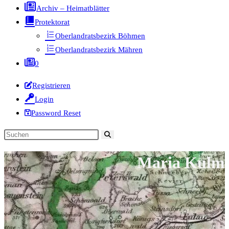
Archiv – Heimatblätter
Protektorat
Oberlandratsbezirk Böhmen
Oberlandratsbezirk Mähren
0
Registrieren
Login
Password Reset
Diese
Website
Maria Kulm
durchsuchen