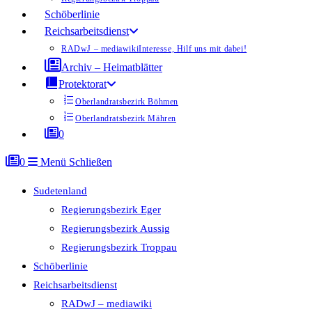
Schöberlinie
Reichsarbeitsdienst
RADwJ – mediawiki
Interesse, Hilf uns mit dabei!
Archiv – Heimatblätter
Protektorat
Oberlandratsbezirk Böhmen
Oberlandratsbezirk Mähren
0
0
Menü
Schließen
Sudetenland
Regierungsbezirk Eger
Regierungsbezirk Aussig
Regierungsbezirk Troppau
Schöberlinie
Reichsarbeitsdienst
RADwJ – mediawiki