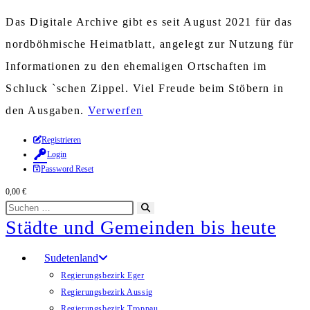
Das Digitale Archive gibt es seit August 2021 für das
nordböhmische Heimatblatt, angelegt zur Nutzung für
Informationen zu den ehemaligen Ortschaften im
Schluck `schen Zippel. Viel Freude beim Stöbern in
den Ausgaben.
Verwerfen
Zum
Registrieren
Login
Inhalt
Password Reset
springen
0,00
€
Diese
Suche
Städte und Gemeinden bis heute
Website
starten
durchsuchen
Sudetenland
Regierungsbezirk Eger
Regierungsbezirk Aussig
Regierungsbezirk Troppau