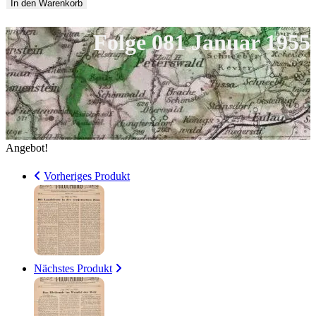
081
In den Warenkorb
12,00 €
10,00 €.
Januar
Folge 081 Januar 1955
1955
Menge
Angebot!
Vorheriges Produkt
Nächstes Produkt