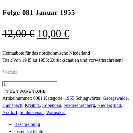
Folge 081 Januar 1955
Ursprünglicher
Aktueller
12,00
€
10,00
€
Preis
Preis
war:
ist:
Heimatbote für das nordböhmische Niederland
Titel: Von 1945 zu 1955: Zurückschauen und vorwärtsschreiten!
12,00 €
10,00 €.
Vorrätig
Folge
081
IN DEN WARENKORB
Januar
Artikelnummer:
0081
Kategorie:
1955
Schlagwörter:
Georgswalde
,
1955
Hainspach
,
Kreibitz
,
Lobendau
,
Niederehrenberg
,
Niedergrund
,
Menge
Nixdorf
,
Schluckenau
,
Warnsdorf
Beschreibung
Lesen sie heute