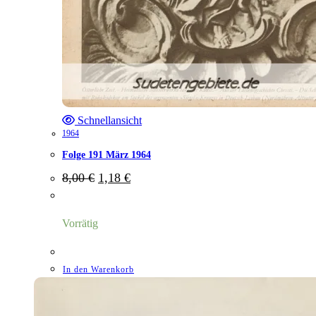
Schnellansicht
1964
Folge 191 März 1964
Ursprünglicher
Aktueller
8,00
€
1,18
€
Preis
Preis
war:
ist:
8,00 €
1,18 €.
Vorrätig
In den Warenkorb