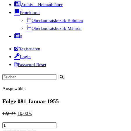
Archiv – Heimatblätter
Protektorat
Oberlandratsbezirk Böhmen
Oberlandratsbezirk Mähren
0
Registrieren
Login
Password Reset
Diese
Website
Ausgewählt:
durchsuchen
Folge 081 Januar 1955
Ursprünglicher
Aktueller
12,00
€
10,00
€
Preis
Preis
Folge
war:
ist: