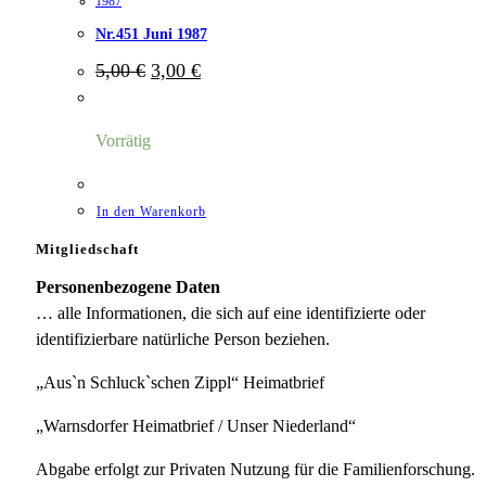
1987
Nr.451 Juni 1987
Ursprünglicher
Aktueller
5,00
€
3,00
€
Preis
Preis
war:
ist:
5,00 €
3,00 €.
Vorrätig
In den Warenkorb
Mitgliedschaft
Personenbezogene Daten
… alle Informationen, die sich auf eine identifizierte oder
identifizierbare natürliche Person beziehen.
„Aus`n Schluck`schen Zippl“ Heimatbrief
„Warnsdorfer Heimatbrief / Unser Niederland“
Abgabe erfolgt zur Privaten Nutzung für die Familienforschung.