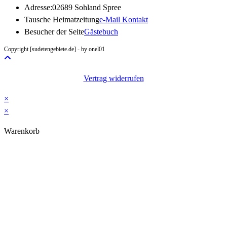
Adresse:
02689 Sohland Spree
Opens
Tausche Heimatzeitung
e-Mail Kontakt
in
Besucher der Seite
Gästebuch
your
Copyright [sudetengebiete.de] - by onel01
application
Vertrag widerrufen
×
×
Warenkorb