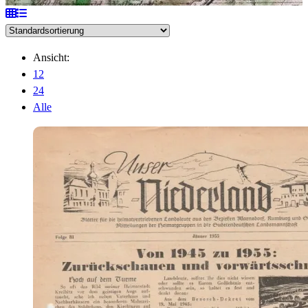
Ansicht:
12
24
Alle