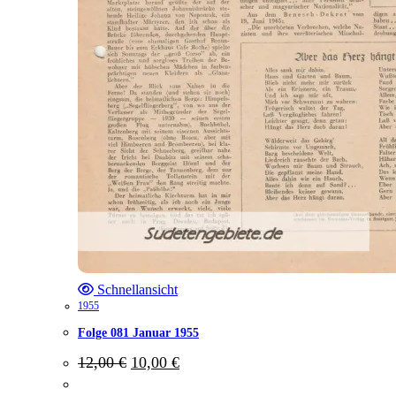
Schnellansicht
1955
Folge 081 Januar 1955
Ursprünglicher
Aktueller
12,00
€
10,00
€
Preis
Preis
war:
ist: