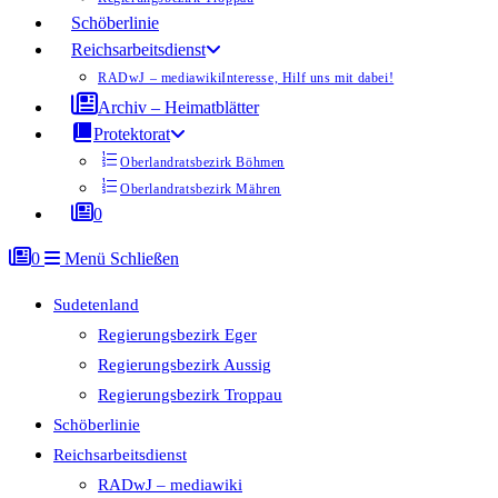
Schöberlinie
Reichsarbeitsdienst
RADwJ – mediawiki
Interesse, Hilf uns mit dabei!
Archiv – Heimatblätter
Protektorat
Oberlandratsbezirk Böhmen
Oberlandratsbezirk Mähren
0
0
Menü
Schließen
Sudetenland
Regierungsbezirk Eger
Regierungsbezirk Aussig
Regierungsbezirk Troppau
Schöberlinie
Reichsarbeitsdienst
RADwJ – mediawiki