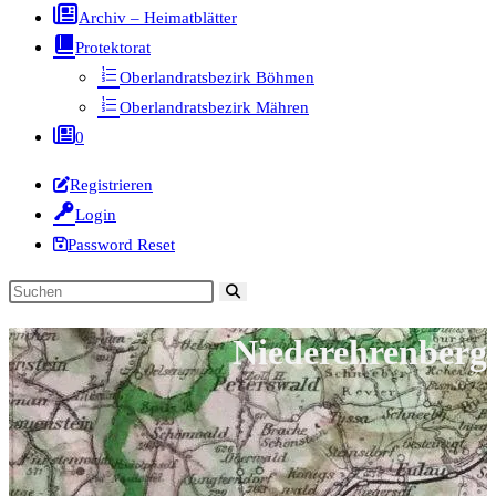
Archiv – Heimatblätter
Protektorat
Oberlandratsbezirk Böhmen
Oberlandratsbezirk Mähren
0
Registrieren
Login
Password Reset
Diese
Website
Niederehrenberg
durchsuchen