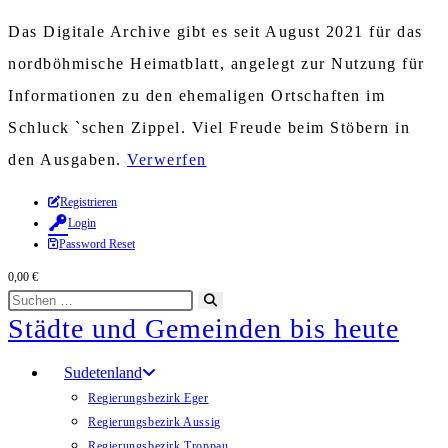
Das Digitale Archive gibt es seit August 2021 für das
nordböhmische Heimatblatt, angelegt zur Nutzung für
Informationen zu den ehemaligen Ortschaften im
Schluck `schen Zippel. Viel Freude beim Stöbern in
den Ausgaben.
Verwerfen
Zum
Registrieren
Login
Inhalt
Password Reset
springen
0,00
€
Diese
Suche
Städte und Gemeinden bis heute
Website
starten
durchsuchen
Sudetenland
Regierungsbezirk Eger
Regierungsbezirk Aussig
Regierungsbezirk Troppau