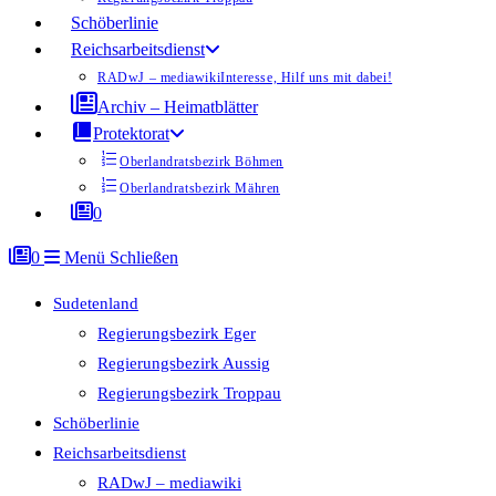
Schöberlinie
Reichsarbeitsdienst
RADwJ – mediawiki
Interesse, Hilf uns mit dabei!
Archiv – Heimatblätter
Protektorat
Oberlandratsbezirk Böhmen
Oberlandratsbezirk Mähren
0
0
Menü
Schließen
Sudetenland
Regierungsbezirk Eger
Regierungsbezirk Aussig
Regierungsbezirk Troppau
Schöberlinie
Reichsarbeitsdienst
RADwJ – mediawiki