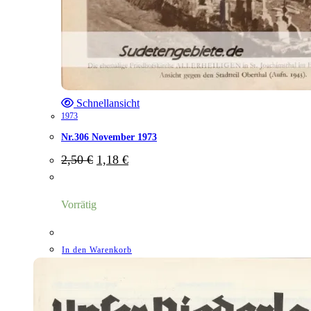
Schnellansicht
1973
Nr.306 November 1973
Ursprünglicher
Aktueller
2,50
€
1,18
€
Preis
Preis
war:
ist:
2,50 €
1,18 €.
Vorrätig
In den Warenkorb