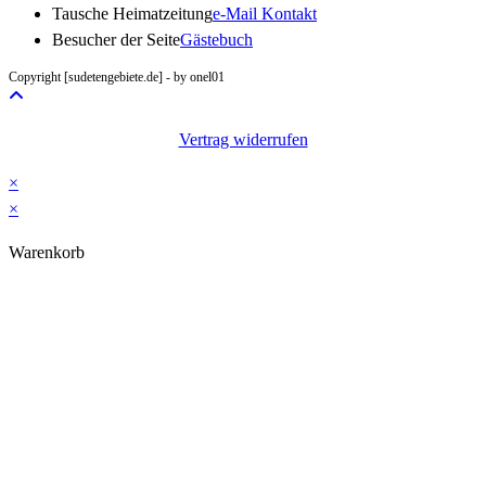
Opens
Tausche Heimatzeitung
e-Mail Kontakt
in
Besucher der Seite
Gästebuch
your
Copyright [sudetengebiete.de] - by onel01
application
Vertrag widerrufen
×
×
Warenkorb