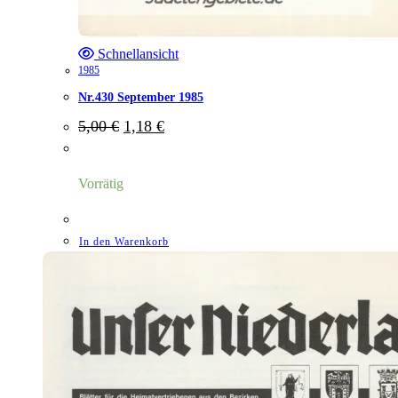
Schnellansicht
1985
Nr.430 September 1985
Ursprünglicher
Aktueller
5,00
€
1,18
€
Preis
Preis
war:
ist:
5,00 €
1,18 €.
Vorrätig
In den Warenkorb