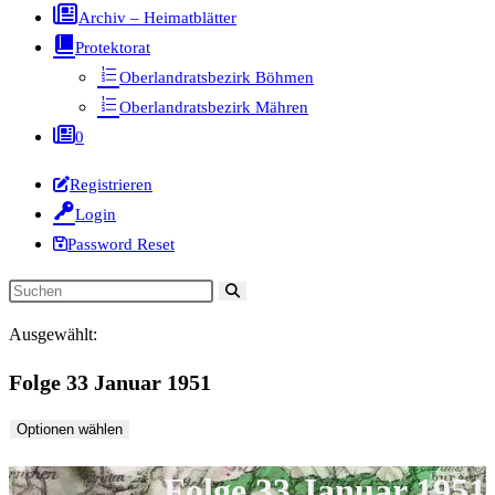
Archiv – Heimatblätter
Protektorat
Oberlandratsbezirk Böhmen
Oberlandratsbezirk Mähren
0
Registrieren
Login
Password Reset
Diese
Website
Ausgewählt:
durchsuchen
Folge 33 Januar 1951
Optionen wählen
Folge 33 Januar 1951