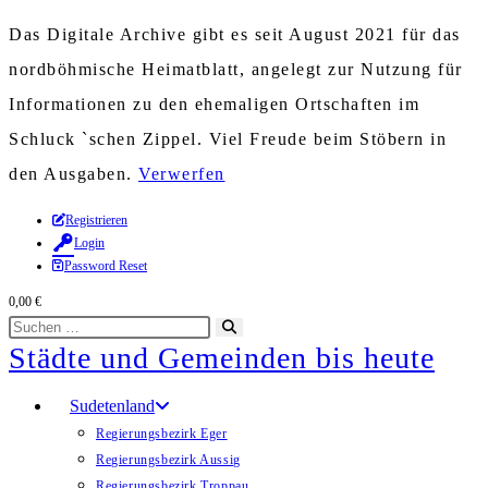
Das Digitale Archive gibt es seit August 2021 für das
nordböhmische Heimatblatt, angelegt zur Nutzung für
Informationen zu den ehemaligen Ortschaften im
Schluck `schen Zippel. Viel Freude beim Stöbern in
den Ausgaben.
Verwerfen
Zum
Registrieren
Login
Inhalt
Password Reset
springen
0,00
€
Diese
Suche
Städte und Gemeinden bis heute
Website
starten
durchsuchen
Sudetenland
Regierungsbezirk Eger
Regierungsbezirk Aussig
Regierungsbezirk Troppau