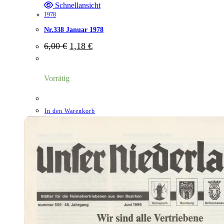
Schnellansicht
1978
Nr.338 Januar 1978
Ursprünglicher
Aktueller
6,00
€
1,18
€
Preis
Preis
war:
ist:
6,00 €
1,18 €.
Vorrätig
In den Warenkorb