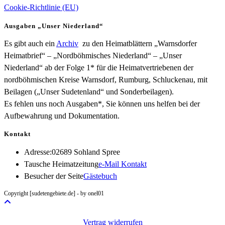
Cookie-Richtlinie (EU)
Ausgaben „Unser Niederland“
Es gibt auch ein
Archiv
zu den Heimatblättern „Warnsdorfer
Heimatbrief“ – „Nordböhmisches Niederland“ – „Unser
Niederland“ ab der Folge 1* für die Heimatvertriebenen der
nordböhmischen Kreise Warnsdorf, Rumburg, Schluckenau, mit
Beilagen („Unser Sudetenland“ und Sonderbeilagen).
Es fehlen uns noch Ausgaben*, Sie können uns helfen bei der
Aufbewahrung und Dokumentation.
Kontakt
Adresse:
02689 Sohland Spree
Opens
Tausche Heimatzeitung
e-Mail Kontakt
in
Besucher der Seite
Gästebuch
your
Copyright [sudetengebiete.de] - by onel01
application
Vertrag widerrufen