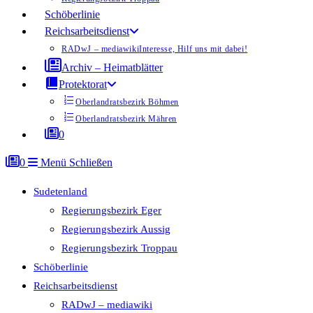
Schöberlinie
Reichsarbeitsdienst
RADwJ – mediawiki
Interesse, Hilf uns mit dabei!
Archiv – Heimatblätter
Protektorat
Oberlandratsbezirk Böhmen
Oberlandratsbezirk Mähren
0
0
Menü
Schließen
Sudetenland
Regierungsbezirk Eger
Regierungsbezirk Aussig
Regierungsbezirk Troppau
Schöberlinie
Reichsarbeitsdienst
RADwJ – mediawiki