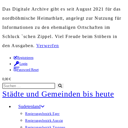
Das Digitale Archive gibt es seit August 2021 für das
nordböhmische Heimatblatt, angelegt zur Nutzung für
Informationen zu den ehemaligen Ortschaften im
Schluck `schen Zippel. Viel Freude beim Stöbern in
den Ausgaben.
Verwerfen
Zum
Registrieren
Login
Inhalt
Password Reset
springen
0,00
€
Diese
Suche
Städte und Gemeinden bis heute
Website
starten
durchsuchen
Sudetenland
Regierungsbezirk Eger
Regierungsbezirk Aussig
Regierungsbezirk Troppau