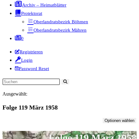
Archiv – Heimatblätter
Protektorat
Oberlandratsbezirk Böhmen
Oberlandratsbezirk Mähren
0
Registrieren
Login
Password Reset
Diese
Website
Ausgewählt:
durchsuchen
Folge 119 März 1958
Optionen wählen
Folge 119 März 1958