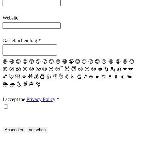
Website
Gästebucheintrag
*
😄
😃
😉
😊
😚
😗
😜
😛
😳
😁
😬
😌
😞
😘
😍
😢
😂
😭
😅
😓
😩
😮
😱
😠
😡
😤
😋
😎
😴
😈
😇
😕
😏
😑
👲
👮
💂
👶
❤
💔
💕
💘
💌
💋
🎁
💰
💍
👍
👎
👌
✌️
🤘
👏
🎵
☕️
🍵
🍺
🍷
🍼
☀️
🌤
🌦
🌧
🌜
🌈
🏝
🎅
I accept the
Privacy Policy
*