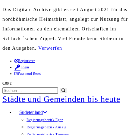
Das Digitale Archive gibt es seit August 2021 für das
nordböhmische Heimatblatt, angelegt zur Nutzung für
Informationen zu den ehemaligen Ortschaften im
Schluck `schen Zippel. Viel Freude beim Stöbern in
den Ausgaben.
Verwerfen
Zum
Registrieren
Login
Inhalt
Password Reset
springen
0,00
€
Diese
Suche
Städte und Gemeinden bis heute
Website
starten
durchsuchen
Sudetenland
Regierungsbezirk Eger
Regierungsbezirk Aussig
Regierungsbezirk Troppau