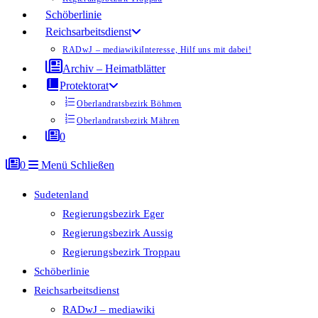
Schöberlinie
Reichsarbeitsdienst
RADwJ – mediawiki
Interesse, Hilf uns mit dabei!
Archiv – Heimatblätter
Protektorat
Oberlandratsbezirk Böhmen
Oberlandratsbezirk Mähren
0
0
Menü
Schließen
Sudetenland
Regierungsbezirk Eger
Regierungsbezirk Aussig
Regierungsbezirk Troppau
Schöberlinie
Reichsarbeitsdienst
RADwJ – mediawiki