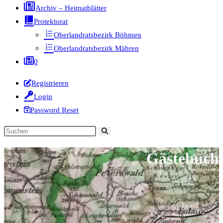
Archiv – Heimatblätter
Protektorat
Oberlandratsbezirk Böhmen
Oberlandratsbezirk Mähren
0
Registrieren
Login
Password Reset
Diese
Website
Gästebuch
durchsuchen