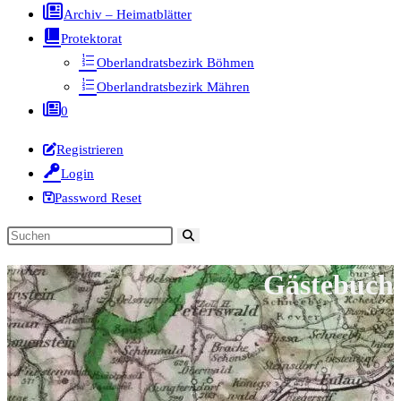
Archiv – Heimatblätter
Protektorat
Oberlandratsbezirk Böhmen
Oberlandratsbezirk Mähren
0
Registrieren
Login
Password Reset
Diese
Website
Gästebuch
durchsuchen