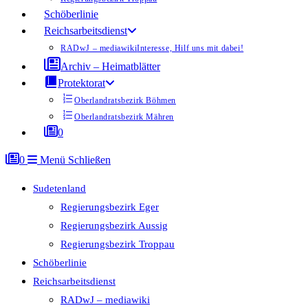
Schöberlinie
Reichsarbeitsdienst
RADwJ – mediawiki
Interesse, Hilf uns mit dabei!
Archiv – Heimatblätter
Protektorat
Oberlandratsbezirk Böhmen
Oberlandratsbezirk Mähren
0
0
Menü
Schließen
Sudetenland
Regierungsbezirk Eger
Regierungsbezirk Aussig
Regierungsbezirk Troppau
Schöberlinie
Reichsarbeitsdienst
RADwJ – mediawiki