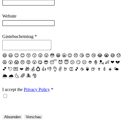
Website
Gästebucheintrag
*
😄
😃
😉
😊
😚
😗
😜
😛
😳
😁
😬
😌
😞
😘
😍
😢
😂
😭
😅
😓
😩
😮
😱
😠
😡
😤
😋
😎
😴
😈
😇
😕
😏
😑
👲
👮
💂
👶
❤
💔
💕
💘
💌
💋
🎁
💰
💍
👍
👎
👌
✌️
🤘
👏
🎵
☕️
🍵
🍺
🍷
🍼
☀️
🌤
🌦
🌧
🌜
🌈
🏝
🎅
I accept the
Privacy Policy
*