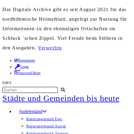
Das Digitale Archive gibt es seit August 2021 für das
nordböhmische Heimatblatt, angelegt zur Nutzung für
Informationen zu den ehemaligen Ortschaften im
Schluck `schen Zippel. Viel Freude beim Stöbern in
den Ausgaben.
Verwerfen
Zum
Registrieren
Login
Inhalt
Password Reset
springen
0,00
€
Diese
Suche
Städte und Gemeinden bis heute
Website
starten
durchsuchen
Sudetenland
Regierungsbezirk Eger
Regierungsbezirk Aussig
Regierungsbezirk Troppau