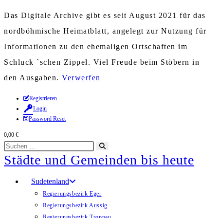
Das Digitale Archive gibt es seit August 2021 für das
nordböhmische Heimatblatt, angelegt zur Nutzung für
Informationen zu den ehemaligen Ortschaften im
Schluck `schen Zippel. Viel Freude beim Stöbern in
den Ausgaben.
Verwerfen
Zum
Registrieren
Login
Inhalt
Password Reset
springen
0,00
€
Diese
Suche
Städte und Gemeinden bis heute
Website
starten
durchsuchen
Sudetenland
Regierungsbezirk Eger
Regierungsbezirk Aussig
Regierungsbezirk Troppau