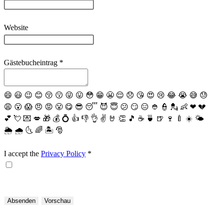
Website
Gästebucheintrag
*
😄
😃
😉
😊
😚
😗
😜
😛
😳
😁
😬
😌
😞
😘
😍
😢
😂
😭
😅
😓
😩
😮
😱
😠
😡
😤
😋
😎
😴
😈
😇
😕
😏
😑
👲
👮
💂
👶
❤
💔
💕
💘
💌
💋
🎁
💰
💍
👍
👎
👌
✌️
🤘
👏
🎵
☕️
🍵
🍺
🍷
🍼
☀️
🌤
🌦
🌧
🌜
🌈
🏝
🎅
I accept the
Privacy Policy
*