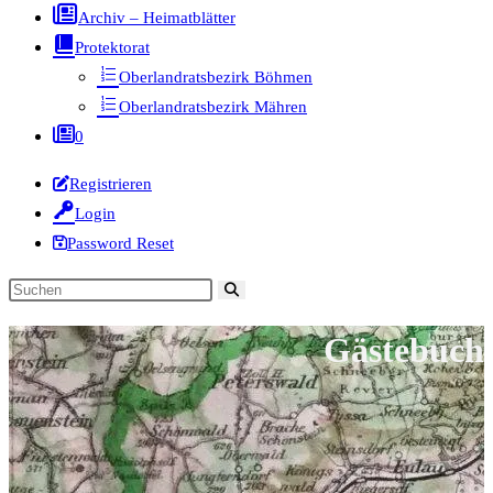
Archiv – Heimatblätter
Protektorat
Oberlandratsbezirk Böhmen
Oberlandratsbezirk Mähren
0
Registrieren
Login
Password Reset
Diese
Website
Gästebuch
durchsuchen