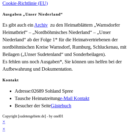
Cookie-Richtlinie (EU)
Ausgaben „Unser Niederland“
Es gibt auch ein
Archiv
zu den Heimatblättern „Warnsdorfer
Heimatbrief“ – „Nordböhmisches Niederland“ – „Unser
Niederland“ ab der Folge 1* für die Heimatvertriebenen der
nordböhmischen Kreise Warnsdorf, Rumburg, Schluckenau, mit
Beilagen („Unser Sudetenland“ und Sonderbeilagen).
Es fehlen uns noch Ausgaben*, Sie können uns helfen bei der
Aufbewahrung und Dokumentation.
Kontakt
Adresse:
02689 Sohland Spree
Opens
Tausche Heimatzeitung
e-Mail Kontakt
in
Besucher der Seite
Gästebuch
your
Copyright [sudetengebiete.de] - by onel01
application
×
×