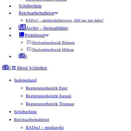
Schöberlinie
Reichsarbeitsdienst
RADwJ – mediawiki
Interesse, Hilf uns mit dabei!
Archiv – Heimatblätter
Protektorat
Oberlandratsbezirk Böhmen
Oberlandratsbezirk Mähren
0
0
Menü
Schließen
Sudetenland
Regierungsbezirk Eger
Regierungsbezirk Aussig
Regierungsbezirk Troppau
Schöberlinie
Reichsarbeitsdienst
RADwJ – mediawiki