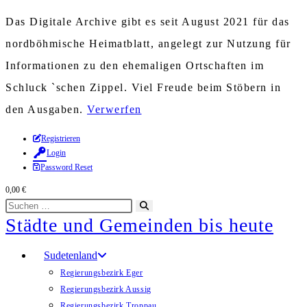
Das Digitale Archive gibt es seit August 2021 für das
nordböhmische Heimatblatt, angelegt zur Nutzung für
Informationen zu den ehemaligen Ortschaften im
Schluck `schen Zippel. Viel Freude beim Stöbern in
den Ausgaben.
Verwerfen
Zum
Registrieren
Login
Inhalt
Password Reset
springen
0,00
€
Diese
Suche
Städte und Gemeinden bis heute
Website
starten
durchsuchen
Sudetenland
Regierungsbezirk Eger
Regierungsbezirk Aussig
Regierungsbezirk Troppau