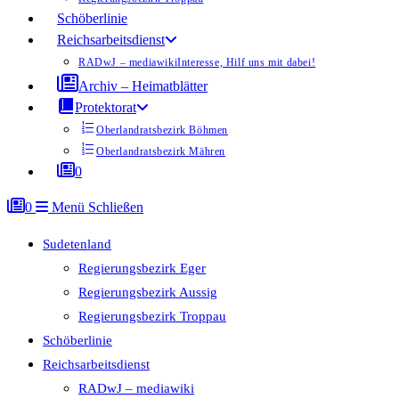
Schöberlinie
Reichsarbeitsdienst
RADwJ – mediawiki
Interesse, Hilf uns mit dabei!
Archiv – Heimatblätter
Protektorat
Oberlandratsbezirk Böhmen
Oberlandratsbezirk Mähren
0
0
Menü
Schließen
Sudetenland
Regierungsbezirk Eger
Regierungsbezirk Aussig
Regierungsbezirk Troppau
Schöberlinie
Reichsarbeitsdienst
RADwJ – mediawiki