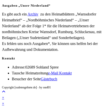
Ausgaben „Unser Niederland“
Es gibt auch ein
Archiv
zu den Heimatblättern „Warnsdorfer
Heimatbrief“ – „Nordböhmisches Niederland“ – „Unser
Niederland“ ab der Folge 1* für die Heimatvertriebenen der
nordböhmischen Kreise Warnsdorf, Rumburg, Schluckenau, mit
Beilagen („Unser Sudetenland“ und Sonderbeilagen).
Es fehlen uns noch Ausgaben*, Sie können uns helfen bei der
Aufbewahrung und Dokumentation.
Kontakt
Adresse:
02689 Sohland Spree
Opens
Tausche Heimatzeitung
e-Mail Kontakt
in
Besucher der Seite
Gästebuch
your
Copyright [sudetengebiete.de] - by onel01
application
×
×