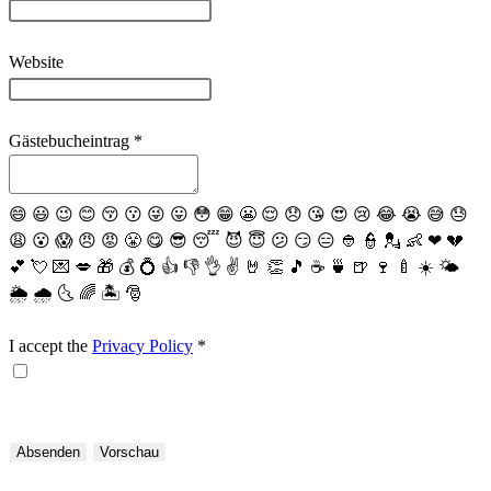
Website
Gästebucheintrag
*
😄
😃
😉
😊
😚
😗
😜
😛
😳
😁
😬
😌
😞
😘
😍
😢
😂
😭
😅
😓
😩
😮
😱
😠
😡
😤
😋
😎
😴
😈
😇
😕
😏
😑
👲
👮
💂
👶
❤
💔
💕
💘
💌
💋
🎁
💰
💍
👍
👎
👌
✌️
🤘
👏
🎵
☕️
🍵
🍺
🍷
🍼
☀️
🌤
🌦
🌧
🌜
🌈
🏝
🎅
I accept the
Privacy Policy
*