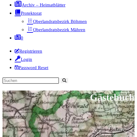
Archiv – Heimatblätter
Protektorat
Oberlandratsbezirk Böhmen
Oberlandratsbezirk Mähren
0
Registrieren
Login
Password Reset
Diese
Website
Gästebuch
durchsuchen