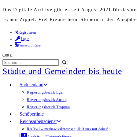
Das Digitale Archive gibt es seit August 2021 für das 
`schen Zippel. Viel Freude beim Stöbern in den Ausgab
Zum
Registrieren
Login
Inhalt
Password Reset
springen
0,00
€
Diese
Suche
Städte und Gemeinden bis heute
Website
starten
durchsuchen
Sudetenland
Regierungsbezirk Eger
Regierungsbezirk Aussig
Regierungsbezirk Troppau
Schöberlinie
Reichsarbeitsdienst
RADwJ – mediawiki
Interesse, Hilf uns mit dabei!