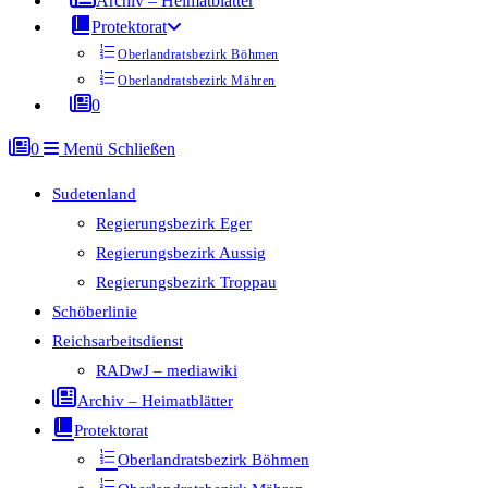
Archiv – Heimatblätter
Protektorat
Oberlandratsbezirk Böhmen
Oberlandratsbezirk Mähren
0
0
Menü
Schließen
Sudetenland
Regierungsbezirk Eger
Regierungsbezirk Aussig
Regierungsbezirk Troppau
Schöberlinie
Reichsarbeitsdienst
RADwJ – mediawiki
Archiv – Heimatblätter
Protektorat
Oberlandratsbezirk Böhmen