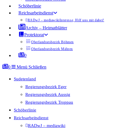
Schöberlinie
Reichsarbeitsdienst
RADwJ – mediawiki
Interesse, Hilf uns mit dabei!
Archiv – Heimatblätter
Protektorat
Oberlandratsbezirk Böhmen
Oberlandratsbezirk Mähren
0
0
Menü
Schließen
Sudetenland
Regierungsbezirk Eger
Regierungsbezirk Aussig
Regierungsbezirk Troppau
Schöberlinie
Reichsarbeitsdienst
RADwJ – mediawiki