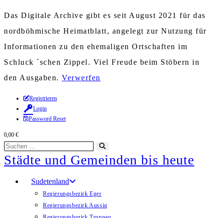
Das Digitale Archive gibt es seit August 2021 für das
nordböhmische Heimatblatt, angelegt zur Nutzung für
Informationen zu den ehemaligen Ortschaften im
Schluck `schen Zippel. Viel Freude beim Stöbern in
den Ausgaben.
Verwerfen
Zum
Registrieren
Login
Inhalt
Password Reset
springen
0,00
€
Diese
Suche
Städte und Gemeinden bis heute
Website
starten
durchsuchen
Sudetenland
Regierungsbezirk Eger
Regierungsbezirk Aussig
Regierungsbezirk Troppau