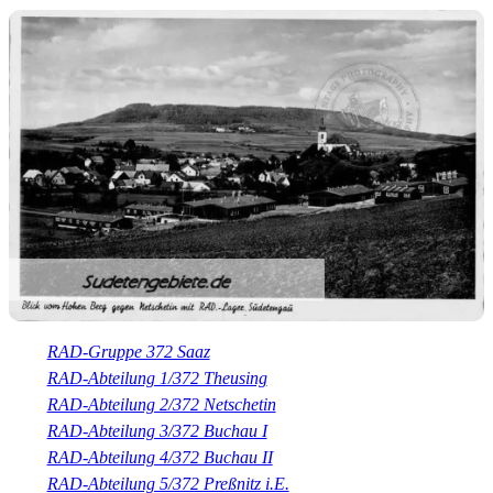
RAD-Gruppe 372 Saaz
RAD-Abteilung 1/372 Theusing
RAD-Abteilung 2/372 Netschetin
RAD-Abteilung 3/372 Buchau I
RAD-Abteilung 4/372 Buchau II
RAD-Abteilung 5/372 Preßnitz i.E.