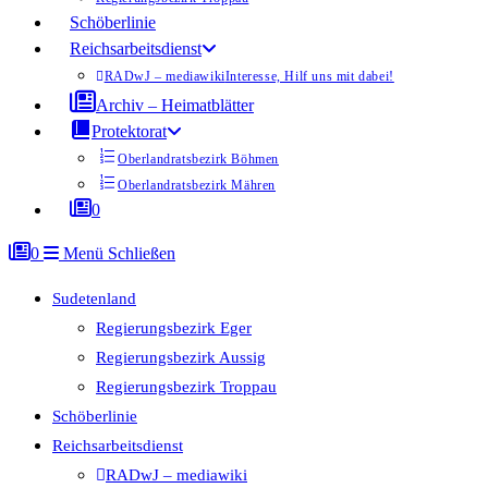
Schöberlinie
Reichsarbeitsdienst
RADwJ – mediawiki
Interesse, Hilf uns mit dabei!
Archiv – Heimatblätter
Protektorat
Oberlandratsbezirk Böhmen
Oberlandratsbezirk Mähren
0
0
Menü
Schließen
Sudetenland
Regierungsbezirk Eger
Regierungsbezirk Aussig
Regierungsbezirk Troppau
Schöberlinie
Reichsarbeitsdienst
RADwJ – mediawiki