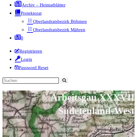
Archiv – Heimatblätter
Protektorat
Oberlandratsbezirk Böhmen
Oberlandratsbezirk Mähren
0
Registrieren
Login
Password Reset
Diese
Website
Arbeitsgau XXXVII
durchsuchen
Sudetenland-West