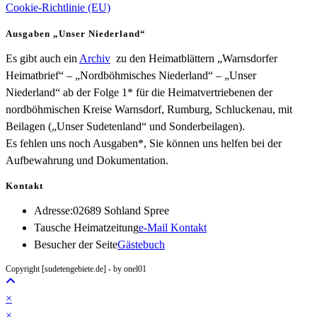
Cookie-Richtlinie (EU)
Ausgaben „Unser Niederland“
Es gibt auch ein
Archiv
zu den Heimatblättern „Warnsdorfer
Heimatbrief“ – „Nordböhmisches Niederland“ – „Unser
Niederland“ ab der Folge 1* für die Heimatvertriebenen der
nordböhmischen Kreise Warnsdorf, Rumburg, Schluckenau, mit
Beilagen („Unser Sudetenland“ und Sonderbeilagen).
Es fehlen uns noch Ausgaben*, Sie können uns helfen bei der
Aufbewahrung und Dokumentation.
Kontakt
Adresse:
02689 Sohland Spree
Opens
Tausche Heimatzeitung
e-Mail Kontakt
in
Besucher der Seite
Gästebuch
your
Copyright [sudetengebiete.de] - by onel01
application
×
×