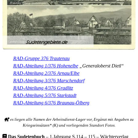
RAD-Gruppe 376 Trautenau
RAD-Abteilung 1/376 Hohenelbe
„Generaloberst Dietl“
RAD-Abteilung 2/376 Arnau/Elbe
RAD-Abteilung 3/376 Marschendorf
RAD-Abteilung 4/376 Gradlitz
RAD-Abteilung 5/376 Starkstadt
RAD-Abteilung 6/376 Braunau-Ölberg
es liegen alle Namen der Arbeitsdienst-Lager vor, Ergänzt mit Angaben zu
Kriegseinsätzen* (K) und vorliegenden Standort Fotos.
Das Sudetenbuch
– 1.Jahrgang S.114 – 115 – Wächterverlag