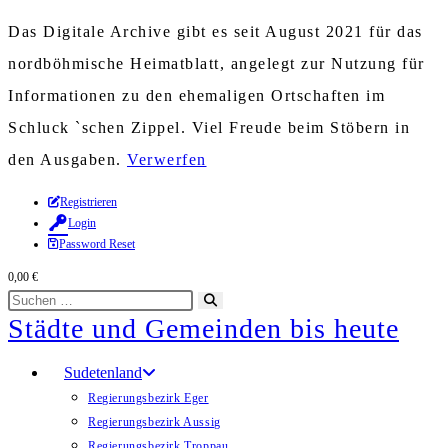
Das Digitale Archive gibt es seit August 2021 für das
nordböhmische Heimatblatt, angelegt zur Nutzung für
Informationen zu den ehemaligen Ortschaften im
Schluck `schen Zippel. Viel Freude beim Stöbern in
den Ausgaben.
Verwerfen
Zum
Registrieren
Login
Inhalt
Password Reset
springen
0,00
€
Diese
Suche
Städte und Gemeinden bis heute
Website
starten
durchsuchen
Sudetenland
Regierungsbezirk Eger
Regierungsbezirk Aussig
Regierungsbezirk Troppau