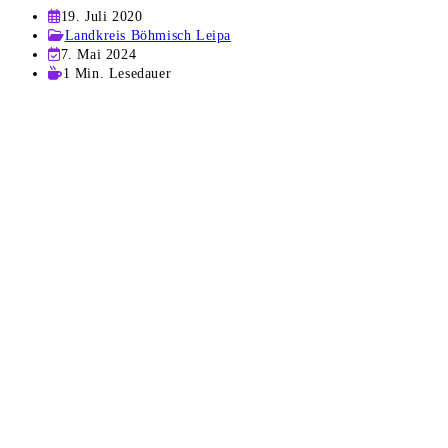
Beitrag
19. Juli 2020
veröffentlicht:
Beitrags-
Landkreis Böhmisch Leipa
Kategorie:
Beitrag
7. Mai 2024
zuletzt
Lesedauer:
1 Min. Lesedauer
geändert
am: