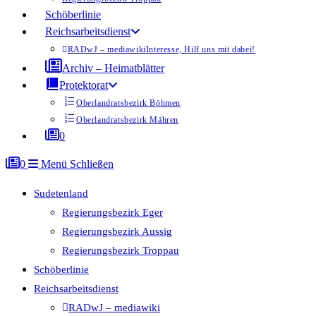
Schöberlinie
Reichsarbeitsdienst
RADwJ – mediawiki
Interesse, Hilf uns mit dabei!
Archiv – Heimatblätter
Protektorat
Oberlandratsbezirk Böhmen
Oberlandratsbezirk Mähren
0
0
Menü
Schließen
Sudetenland
Regierungsbezirk Eger
Regierungsbezirk Aussig
Regierungsbezirk Troppau
Schöberlinie
Reichsarbeitsdienst
RADwJ – mediawiki