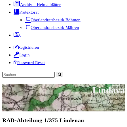
Archiv – Heimatblätter
Protektorat
Oberlandratsbezirk Böhmen
Oberlandratsbezirk Mähren
0
Registrieren
Login
Password Reset
Diese
Website
Lindava
durchsuchen
RAD-Abteilung 1/375 Lindenau