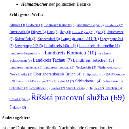
Heimatbücher
der politischen Bezirke
Schlagwort Wolke
Altstadt
(3)
Budweis
(3)
Böhmisch Kamnitz
(3)
Böhmisch Leipa
(3)
Chudeřice
(2)
Dittersbach
(3)
Filipov
(3)
Haid
(3)
Hely
(3)
Iglau
(3)
Jetřichovice
Horní Prysk
(2)
Lagergruppe 231
(6)
(3)
Krásné Pole
(3)
Kunnersdorf
(3)
Lagergruppe 241
Landkreis Bärn
(5)
Landkreis Hohenelbe
(4)
(3)
Lagergruppe 242
(3)
Landkreis Komotau
(10)
Landkreis Jägerndorf
(3)
Landkreis
Landkreis Tachau
(7)
Landkreis Tetschen
(5)
Schluckenau
(3)
Landkreis Trautenau
(3)
Landkreis Troppau
(3)
Neukreibitz
(3)
Niederkreibitz
(3)
Oberlandratsbezirk Brünn
(4)
Nová Oleška
(3)
Philippsdorf
(3)
RAD-Gruppe
Schluckenau
(4)
370 Plan
(3)
Schönborn
(3)
RAD-Gruppe 376
(2)
Rybniště
(2)
Schönfeld
(3)
Schönlinde
(3)
Stará Oleška
(3)
Tetschen
(3)
Sněžná
(2)
Teplice
(2)
Říšská pracovní služba
(69)
Česká Lípa
(3)
Šluknov
(3)
Sudetengebiete
ist eine Dokumentation für die Nachfolgende Generation der