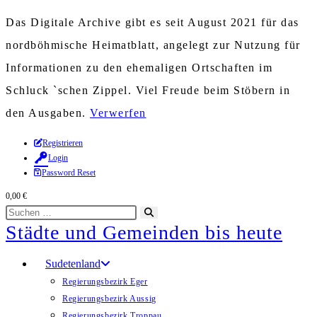
Das Digitale Archive gibt es seit August 2021 für das
nordböhmische Heimatblatt, angelegt zur Nutzung für
Informationen zu den ehemaligen Ortschaften im
Schluck `schen Zippel. Viel Freude beim Stöbern in
den Ausgaben.
Verwerfen
Zum
Registrieren
Login
Inhalt
Password Reset
springen
0,00
€
Diese
Suche
Städte und Gemeinden bis heute
Website
starten
durchsuchen
Sudetenland
Regierungsbezirk Eger
Regierungsbezirk Aussig
Regierungsbezirk Troppau