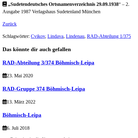
„Sudetendeutsches Ortsnamenverzeichnis 29.09.1938
“ – 2.
Ausgabe 1987 Verlagshaus Sudetenland München
Zurück
Schlagwörter
:
Cvikov
,
Lindava
,
Lindenau
,
RAD-Abteilung 1/375
Das könnte dir auch gefallen
RAD-Abteilung 3/374 Böhmisch-Leipa
23. Mai 2020
RAD-Gruppe 374 Böhmisch-Leipa
13. März 2022
Böhmisch-Leipa
6. Juli 2018