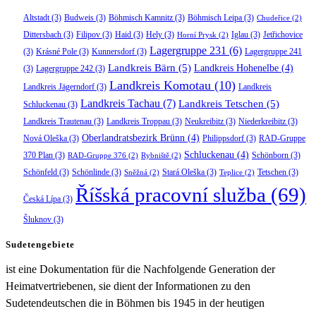
Altstadt
(3)
Budweis
(3)
Böhmisch Kamnitz
(3)
Böhmisch Leipa
(3)
Chudeřice
(2)
Dittersbach
(3)
Filipov
(3)
Haid
(3)
Hely
(3)
Iglau
(3)
Jetřichovice
Horní Prysk
(2)
Lagergruppe 231
(6)
(3)
Krásné Pole
(3)
Kunnersdorf
(3)
Lagergruppe 241
Landkreis Bärn
(5)
Landkreis Hohenelbe
(4)
(3)
Lagergruppe 242
(3)
Landkreis Komotau
(10)
Landkreis Jägerndorf
(3)
Landkreis
Landkreis Tachau
(7)
Landkreis Tetschen
(5)
Schluckenau
(3)
Landkreis Trautenau
(3)
Landkreis Troppau
(3)
Neukreibitz
(3)
Niederkreibitz
(3)
Oberlandratsbezirk Brünn
(4)
Nová Oleška
(3)
Philippsdorf
(3)
RAD-Gruppe
Schluckenau
(4)
370 Plan
(3)
Schönborn
(3)
RAD-Gruppe 376
(2)
Rybniště
(2)
Schönfeld
(3)
Schönlinde
(3)
Stará Oleška
(3)
Tetschen
(3)
Sněžná
(2)
Teplice
(2)
Říšská pracovní služba
(69)
Česká Lípa
(3)
Šluknov
(3)
Sudetengebiete
ist eine Dokumentation für die Nachfolgende Generation der
Heimatvertriebenen, sie dient der Informationen zu den
Sudetendeutschen die in Böhmen bis 1945 in der heutigen