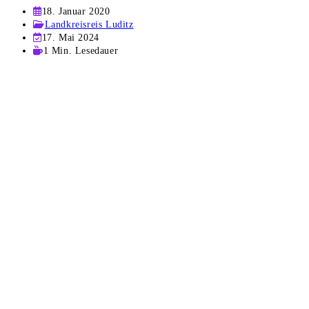
Beitrag
18. Januar 2020
veröffentlicht:
Beitrags-
Landkreisreis Luditz
Kategorie:
Beitrag
17. Mai 2024
zuletzt
Lesedauer:
1 Min. Lesedauer
geändert
am: