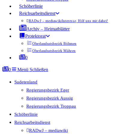
Schöberlinie
Reichsarbeitsdienst
RADwJ – mediawiki
Interesse, Hilf uns mit dabei!
Archiv – Heimatblätter
Protektorat
Oberlandratsbezirk Böhmen
Oberlandratsbezirk Mähren
0
0
Menü
Schließen
Sudetenland
Regierungsbezirk Eger
Regierungsbezirk Aussig
Regierungsbezirk Troppau
Schöberlinie
Reichsarbeitsdienst
RADwJ – mediawiki