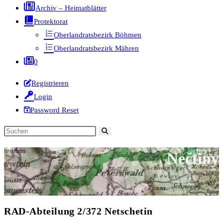
Archiv – Heimatblätter
Protektorat
Oberlandratsbezirk Böhmen
Oberlandratsbezirk Mähren
0
Registrieren
Login
Password Reset
Diese
Website
Nečtiny
durchsuchen
RAD-Abteilung 2/372 Netschetin