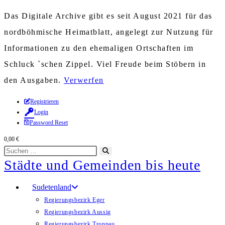
Das Digitale Archive gibt es seit August 2021 für das
nordböhmische Heimatblatt, angelegt zur Nutzung für
Informationen zu den ehemaligen Ortschaften im
Schluck `schen Zippel. Viel Freude beim Stöbern in
den Ausgaben.
Verwerfen
Zum
Registrieren
Login
Inhalt
Password Reset
springen
0,00
€
Diese
Suche
Städte und Gemeinden bis heute
Website
starten
durchsuchen
Sudetenland
Regierungsbezirk Eger
Regierungsbezirk Aussig
Regierungsbezirk Troppau