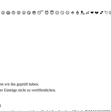
😮
😱
😠
😡
😤
😋
😎
😴
😈
😇
😕
😏
😑
👲
👮
💂
👶
❤
💔
💕
💘
dem wir ihn geprüft haben.
r Einträge nicht zu veröffentlichen.
1