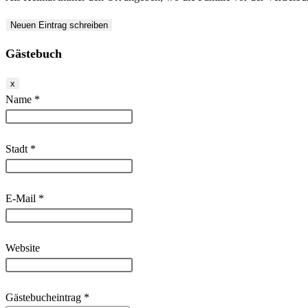
Gästebuch
Dieses
x
Formular
Name
*
ausblenden
Stadt
*
E-Mail
*
Website
Gästebucheintrag
*