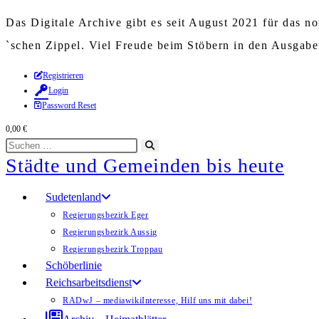
Das Digitale Archive gibt es seit August 2021 für das 
`schen Zippel. Viel Freude beim Stöbern in den Ausgab
Zum
Registrieren
Login
Inhalt
Password Reset
springen
0,00
€
Diese
Suche
Städte und Gemeinden bis heute
Website
starten
durchsuchen
Sudetenland
Regierungsbezirk Eger
Regierungsbezirk Aussig
Regierungsbezirk Troppau
Schöberlinie
Reichsarbeitsdienst
RADwJ – mediawiki
Interesse, Hilf uns mit dabei!