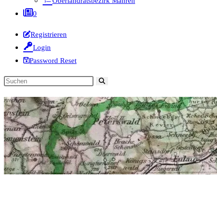
Oberlandratsbezirk Mähren
0
Registrieren
Login
Password Reset
Diese
Website
durchsuchen