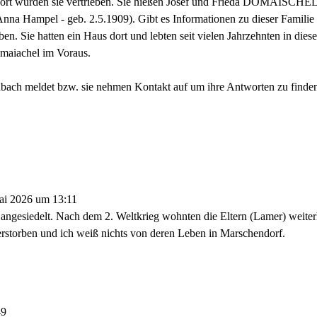
n dort wurden sie vertrieben. Sie hießen Josef und Frieda DOMAISCHEL
= Anna Hampel - geb. 2.5.1909). Gibt es Informationen zu dieser Fami
en. Sie hatten ein Haus dort und lebten seit vielen Jahrzehnten in die
maiachel im Voraus.
ch meldet bzw. sie nehmen Kontakt auf um ihre Antworten zu finden. D
ai 2026
um
13:11
 angesiedelt. Nach dem 2. Weltkrieg wohnten die Eltern (Lamer) weiter
erstorben und ich weiß nichts von deren Leben in Marschendorf.
49