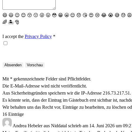
😄
😃
😉
😊
😚
😗
😜
😛
😳
😁
😬
😌
😞
😘
😍
😢
😂
😭
😅
😓
😩
🌈
🏝
🎅
I accept the
Privacy Policy
*
Mit * gekennzeichnete Felder sind Pflichtfelder.
Die E-Mail-Adresse wird nicht veröffentlicht.
Aus Sicherheitsgründen speichern wir die IP-Adresse 216.73.217.51.
Es könnte sein, dass der Eintrag im Gästebuch erst sichtbar ist, nach
Wir behalten uns das Recht vor, Einträge zu bearbeiten, zu löschen ode
16 Einträge
Andrea Hebeler
aus
Niddatal
schrieb am
14. Juni 2026
um
09:2