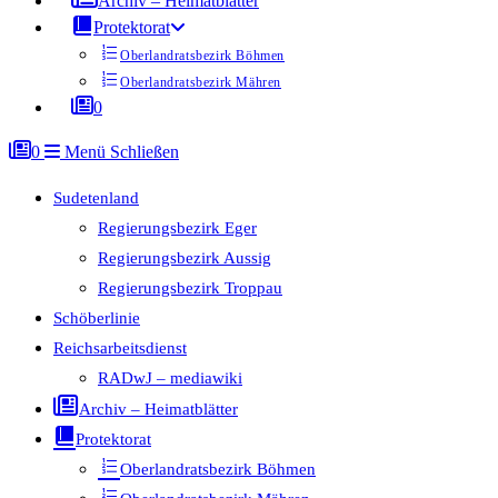
Archiv – Heimatblätter
Protektorat
Oberlandratsbezirk Böhmen
Oberlandratsbezirk Mähren
0
0
Menü
Schließen
Sudetenland
Regierungsbezirk Eger
Regierungsbezirk Aussig
Regierungsbezirk Troppau
Schöberlinie
Reichsarbeitsdienst
RADwJ – mediawiki
Archiv – Heimatblätter
Protektorat
Oberlandratsbezirk Böhmen