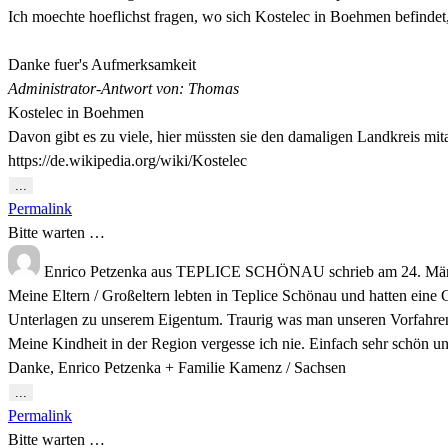
Ich moechte hoeflichst fragen, wo sich Kostelec in Boehmen befindet,
Danke fuer's Aufmerksamkeit
Administrator-Antwort von: Thomas
Kostelec in Boehmen
Davon gibt es zu viele, hier müssten sie den damaligen Landkreis m
https://de.wikipedia.org/wiki/Kostelec
Diese
...
Metabox
Permalink
ein-/ausblenden.
Bitte warten …
Enrico Petzenka
aus
TEPLICE SCHÖNAU
schrieb am
24. Mä
Meine Eltern / Großeltern lebten in Teplice Schönau und hatten eine G
Unterlagen zu unserem Eigentum. Traurig was man unseren Vorfahren 
Meine Kindheit in der Region vergesse ich nie. Einfach sehr schön un
Danke, Enrico Petzenka + Familie Kamenz / Sachsen
Diese
...
Metabox
Permalink
ein-/ausblenden.
Bitte warten …