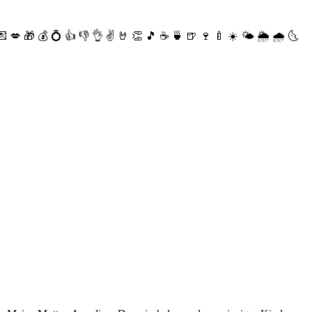
💌
💋
🎁
💰
💍
👍
👎
👌
✌️
🤘
👏
🎵
☕️
🍵
🍺
🍷
🍼
☀️
🌤
🌦
🌧
🌜