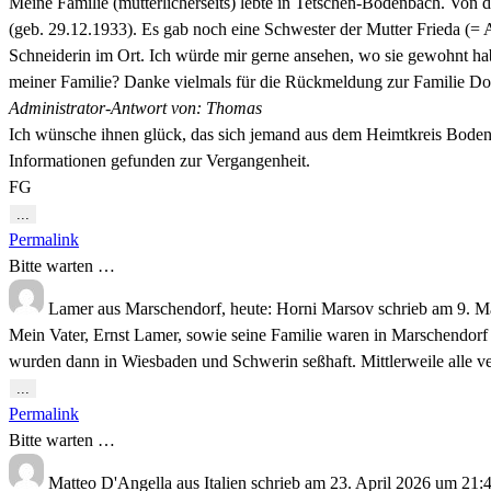
Meine Familie (mütterlicherseits) lebte in Tetschen-Bodenbach. Vo
(geb. 29.12.1933). Es gab noch eine Schwester der Mutter Frieda (
Schneiderin im Ort. Ich würde mir gerne ansehen, wo sie gewohnt hab
meiner Familie? Danke vielmals für die Rückmeldung zur Familie Do
Administrator-Antwort von: Thomas
Ich wünsche ihnen glück, das sich jemand aus dem Heimtkreis Bodenba
Informationen gefunden zur Vergangenheit.
FG
Diese
...
Metabox
Permalink
ein-/ausblenden.
Bitte warten …
Lamer
aus
Marschendorf, heute: Horni Marsov
schrieb am
9. M
Mein Vater, Ernst Lamer, sowie seine Familie waren in Marschendorf
wurden dann in Wiesbaden und Schwerin seßhaft. Mittlerweile alle v
Diese
...
Metabox
Permalink
ein-/ausblenden.
Bitte warten …
Matteo D'Angella
aus
Italien
schrieb am
23. April 2026
um
21: