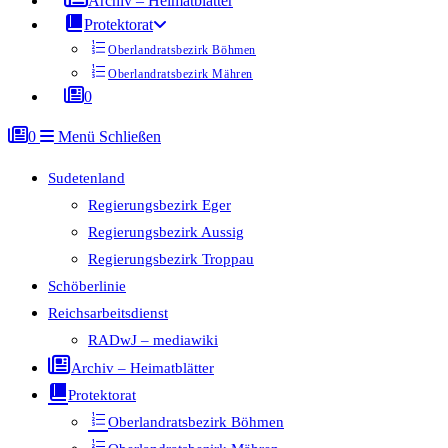
Archiv – Heimatblätter
Protektorat
Oberlandratsbezirk Böhmen
Oberlandratsbezirk Mähren
0
0
Menü
Schließen
Sudetenland
Regierungsbezirk Eger
Regierungsbezirk Aussig
Regierungsbezirk Troppau
Schöberlinie
Reichsarbeitsdienst
RADwJ – mediawiki
Archiv – Heimatblätter
Protektorat
Oberlandratsbezirk Böhmen