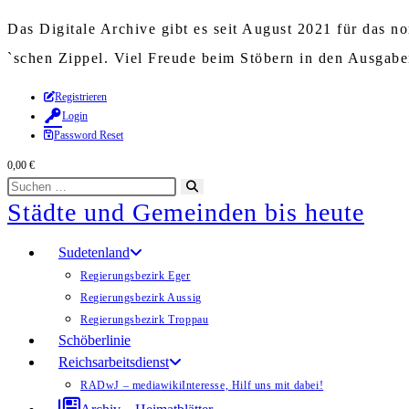
Das Digitale Archive gibt es seit August 2021 für das 
`schen Zippel. Viel Freude beim Stöbern in den Ausgab
Zum
Registrieren
Login
Inhalt
Password Reset
springen
0,00
€
Diese
Suche
Städte und Gemeinden bis heute
Website
starten
durchsuchen
Sudetenland
Regierungsbezirk Eger
Regierungsbezirk Aussig
Regierungsbezirk Troppau
Schöberlinie
Reichsarbeitsdienst
RADwJ – mediawiki
Interesse, Hilf uns mit dabei!