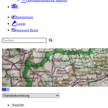
Oberlandratsbezirk Mähren
0
Registrieren
Login
Password Reset
Diese
Website
durchsuchen
Ansicht: