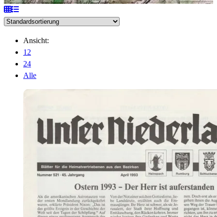
Ansicht:
12
24
Alle