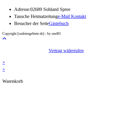
Adresse:
02689 Sohland Spree
Opens
Tausche Heimatzeitung
e-Mail Kontakt
in
Besucher der Seite
Gästebuch
your
Copyright [sudetengebiete.de] - by onel01
application
Vertrag widerrufen
×
×
Warenkorb