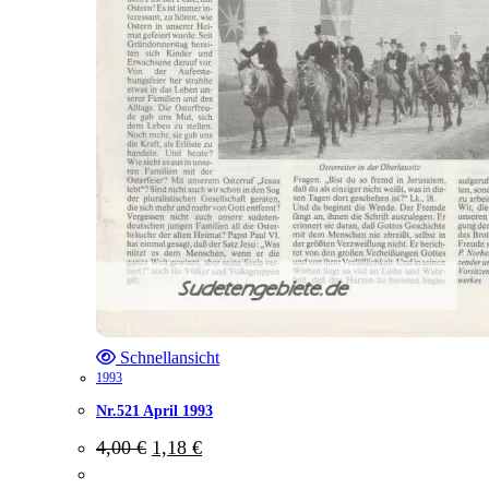
Schnellansicht
1993
Nr.521 April 1993
Ursprünglicher
Aktueller
4,00
€
1,18
€
Preis
Preis
war:
ist: