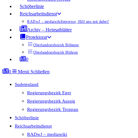
Schöberlinie
Reichsarbeitsdienst
RADwJ – mediawiki
Interesse, Hilf uns mit dabei!
Archiv – Heimatblätter
Protektorat
Oberlandratsbezirk Böhmen
Oberlandratsbezirk Mähren
0
0
Menü
Schließen
Sudetenland
Regierungsbezirk Eger
Regierungsbezirk Aussig
Regierungsbezirk Troppau
Schöberlinie
Reichsarbeitsdienst
RADwJ – mediawiki