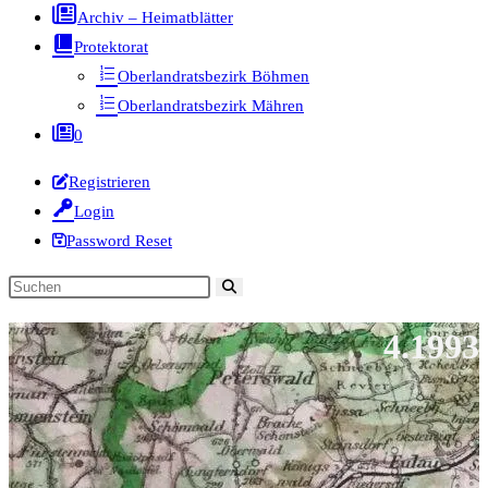
Archiv – Heimatblätter
Protektorat
Oberlandratsbezirk Böhmen
Oberlandratsbezirk Mähren
0
Registrieren
Login
Password Reset
Diese
Website
4.1993
durchsuchen