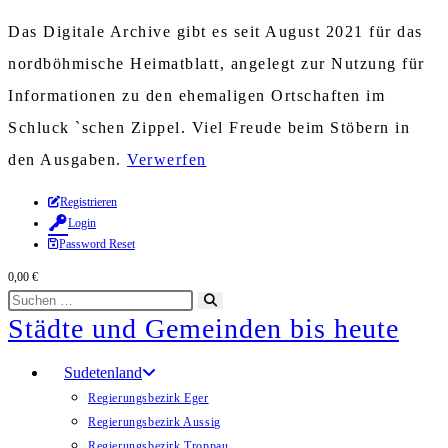
Das Digitale Archive gibt es seit August 2021 für das
nordböhmische Heimatblatt, angelegt zur Nutzung für
Informationen zu den ehemaligen Ortschaften im
Schluck `schen Zippel. Viel Freude beim Stöbern in
den Ausgaben.
Verwerfen
Zum
Registrieren
Login
Inhalt
Password Reset
springen
0,00
€
Diese
Suche
Städte und Gemeinden bis heute
Website
starten
durchsuchen
Sudetenland
Regierungsbezirk Eger
Regierungsbezirk Aussig
Regierungsbezirk Troppau