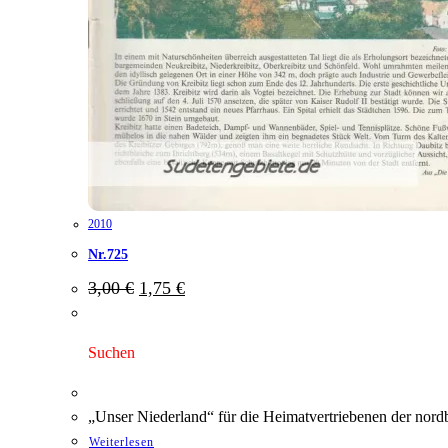
2010
Nr.725
Ursprünglicher
Aktueller
3,00
€
1,75
€
Preis
Preis
war:
ist:
3,00 €
1,75 €.
Suchen
„Unser Niederland“ für die Heimatvertriebenen der nord
Weiterlesen