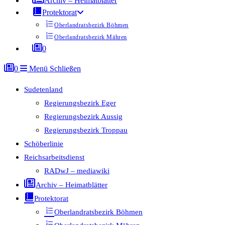
Archiv – Heimatblätter
Protektorat
Oberlandratsbezirk Böhmen
Oberlandratsbezirk Mähren
0
0
Menü
Schließen
Sudetenland
Regierungsbezirk Eger
Regierungsbezirk Aussig
Regierungsbezirk Troppau
Schöberlinie
Reichsarbeitsdienst
RADwJ – mediawiki
Archiv – Heimatblätter
Protektorat
Oberlandratsbezirk Böhmen