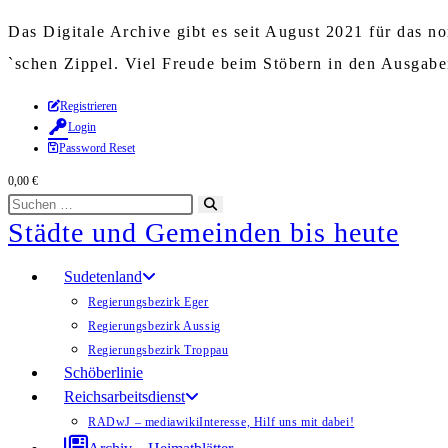
Das Digitale Archive gibt es seit August 2021 für das 
`schen Zippel. Viel Freude beim Stöbern in den Ausgab
Zum
Registrieren
Login
Inhalt
Password Reset
springen
0,00
€
Diese
Suche
Städte und Gemeinden bis heute
Website
starten
durchsuchen
Sudetenland
Regierungsbezirk Eger
Regierungsbezirk Aussig
Regierungsbezirk Troppau
Schöberlinie
Reichsarbeitsdienst
RADwJ – mediawiki
Interesse, Hilf uns mit dabei!