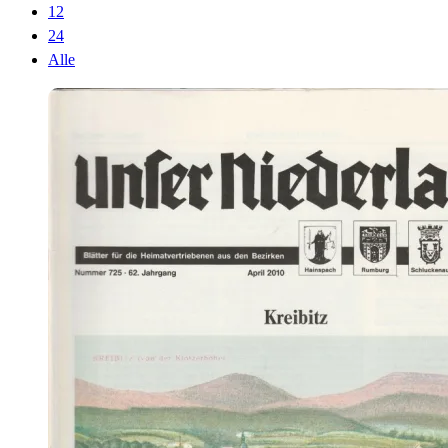
12
24
Alle