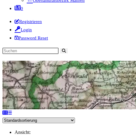
Oberlandratsbezirk Mähren
0
Registrieren
Login
Password Reset
Diese
Website
durchsuchen
Ansicht: