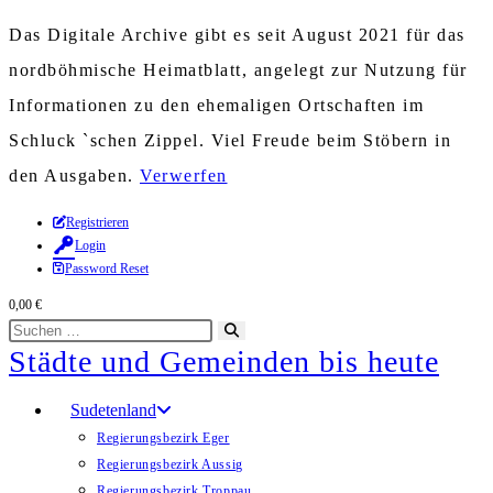
Das Digitale Archive gibt es seit August 2021 für das
nordböhmische Heimatblatt, angelegt zur Nutzung für
Informationen zu den ehemaligen Ortschaften im
Schluck `schen Zippel. Viel Freude beim Stöbern in
den Ausgaben.
Verwerfen
Zum
Registrieren
Login
Inhalt
Password Reset
springen
0,00
€
Diese
Suche
Städte und Gemeinden bis heute
Website
starten
durchsuchen
Sudetenland
Regierungsbezirk Eger
Regierungsbezirk Aussig
Regierungsbezirk Troppau