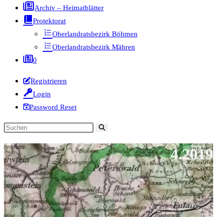
Archiv – Heimatblätter
Protektorat
Oberlandratsbezirk Böhmen
Oberlandratsbezirk Mähren
0
Registrieren
Login
Password Reset
Diese
Website
4.2019
durchsuchen