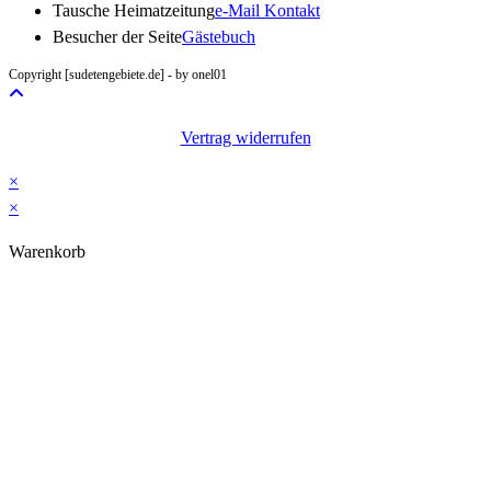
Opens
Tausche Heimatzeitung
e-Mail Kontakt
in
Besucher der Seite
Gästebuch
your
Copyright [sudetengebiete.de] - by onel01
application
Vertrag widerrufen
×
×
Warenkorb