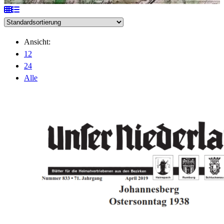
Ansicht:
12
24
Alle