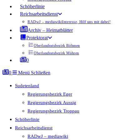
Schöberlinie
Reichsarbeitsdienst
RADwJ – mediawiki
Interesse, Hilf uns mit dabei!
Archiv – Heimatblätter
Protektorat
Oberlandratsbezirk Böhmen
Oberlandratsbezirk Mähren
0
0
Menü
Schließen
Sudetenland
Regierungsbezirk Eger
Regierungsbezirk Aussig
Regierungsbezirk Troppau
Schöberlinie
Reichsarbeitsdienst
RADwJ – mediawiki