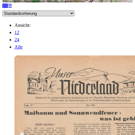
Ansicht:
12
24
Alle