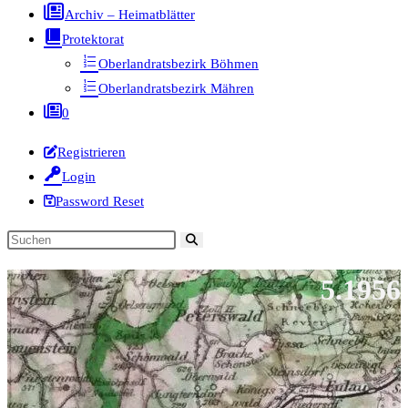
Archiv – Heimatblätter
Protektorat
Oberlandratsbezirk Böhmen
Oberlandratsbezirk Mähren
0
Registrieren
Login
Password Reset
Diese
Website
5.1956
durchsuchen