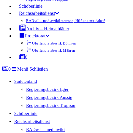
Schöberlinie
Reichsarbeitsdienst
RADwJ – mediawiki
Interesse, Hilf uns mit dabei!
Archiv – Heimatblätter
Protektorat
Oberlandratsbezirk Böhmen
Oberlandratsbezirk Mähren
0
0
Menü
Schließen
Sudetenland
Regierungsbezirk Eger
Regierungsbezirk Aussig
Regierungsbezirk Troppau
Schöberlinie
Reichsarbeitsdienst
RADwJ – mediawiki