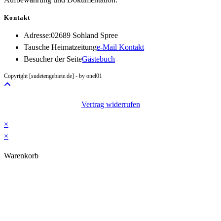
Kontakt
Adresse:
02689 Sohland Spree
Opens
Tausche Heimatzeitung
e-Mail Kontakt
in
Besucher der Seite
Gästebuch
your
Copyright [sudetengebiete.de] - by onel01
application
Vertrag widerrufen
×
×
Warenkorb