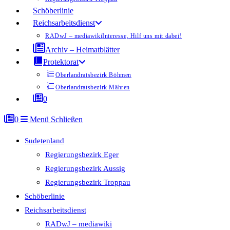
Schöberlinie
Reichsarbeitsdienst
RADwJ – mediawiki
Interesse, Hilf uns mit dabei!
Archiv – Heimatblätter
Protektorat
Oberlandratsbezirk Böhmen
Oberlandratsbezirk Mähren
0
0
Menü
Schließen
Sudetenland
Regierungsbezirk Eger
Regierungsbezirk Aussig
Regierungsbezirk Troppau
Schöberlinie
Reichsarbeitsdienst
RADwJ – mediawiki