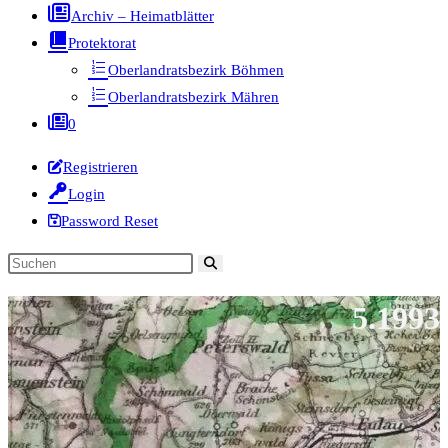
Archiv – Heimatblätter
Protektorat
Oberlandratsbezirk Böhmen
Oberlandratsbezirk Mähren
0
Registrieren
Login
Password Reset
Diese
Website
5.1993
durchsuchen