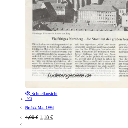
Schnellansicht
1993
Nr.522 Mai 1993
Ursprünglicher
Aktueller
4,00
€
1,18
€
Preis
Preis
war:
ist: