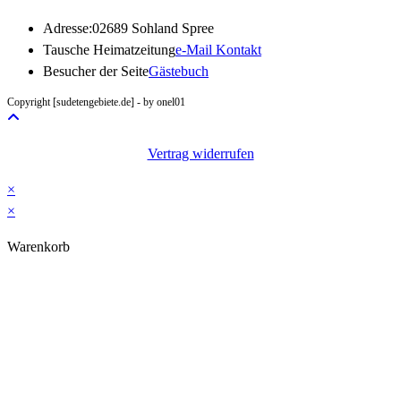
Adresse:
02689 Sohland Spree
Opens
Tausche Heimatzeitung
e-Mail Kontakt
in
Besucher der Seite
Gästebuch
your
Copyright [sudetengebiete.de] - by onel01
application
Vertrag widerrufen
×
×
Warenkorb