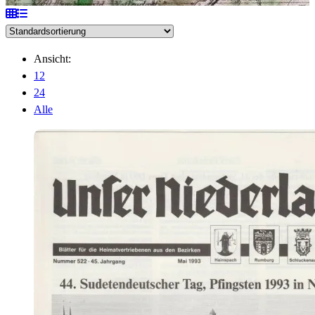
Ansicht:
12
24
Alle