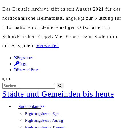
Das Digitale Archive gibt es seit August 2021 für das
nordböhmische Heimatblatt, angelegt zur Nutzung für
Informationen zu den ehemaligen Ortschaften im
Schluck `schen Zippel. Viel Freude beim Stöbern in
den Ausgaben.
Verwerfen
Zum
Registrieren
Login
Inhalt
Password Reset
springen
0,00
€
Diese
Suche
Städte und Gemeinden bis heute
Website
starten
durchsuchen
Sudetenland
Regierungsbezirk Eger
Regierungsbezirk Aussig
Regierungsbezirk Troppau