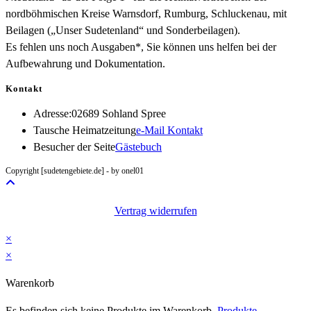
nordböhmischen Kreise Warnsdorf, Rumburg, Schluckenau, mit
Beilagen („Unser Sudetenland“ und Sonderbeilagen).
Es fehlen uns noch Ausgaben*, Sie können uns helfen bei der
Aufbewahrung und Dokumentation.
Kontakt
Adresse:
02689 Sohland Spree
Opens
Tausche Heimatzeitung
e-Mail Kontakt
in
Besucher der Seite
Gästebuch
your
Copyright [sudetengebiete.de] - by onel01
application
Vertrag widerrufen
×
×
Warenkorb
Es befinden sich keine Produkte im Warenkorb.
Produkte