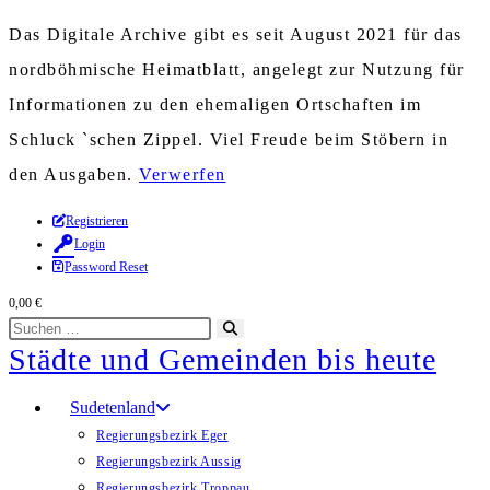
Das Digitale Archive gibt es seit August 2021 für das
nordböhmische Heimatblatt, angelegt zur Nutzung für
Informationen zu den ehemaligen Ortschaften im
Schluck `schen Zippel. Viel Freude beim Stöbern in
den Ausgaben.
Verwerfen
Zum
Registrieren
Login
Inhalt
Password Reset
springen
0,00
€
Diese
Suche
Städte und Gemeinden bis heute
Website
starten
durchsuchen
Sudetenland
Regierungsbezirk Eger
Regierungsbezirk Aussig
Regierungsbezirk Troppau