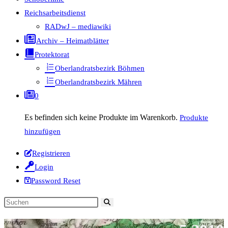
Reichsarbeitsdienst
RADwJ – mediawiki
Archiv – Heimatblätter
Protektorat
Oberlandratsbezirk Böhmen
Oberlandratsbezirk Mähren
0
Es befinden sich keine Produkte im Warenkorb.
Produkte
hinzufügen
Registrieren
Login
Password Reset
Diese
Website
durchsuchen