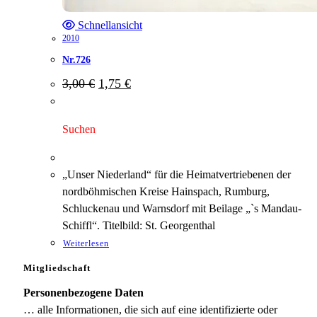
Schnellansicht
2010
Nr.726
Ursprünglicher
Aktueller
3,00
€
1,75
€
Preis
Preis
war:
ist:
3,00 €
1,75 €.
Suchen
„Unser Niederland“ für die Heimatvertriebenen der
nordböhmischen Kreise Hainspach, Rumburg,
Schluckenau und Warnsdorf mit Beilage „`s Mandau-
Schiffl“. Titelbild: St. Georgenthal
Weiterlesen
Mitgliedschaft
Personenbezogene Daten
… alle Informationen, die sich auf eine identifizierte oder